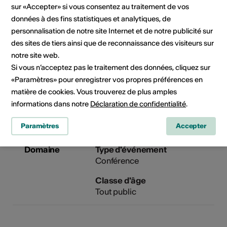
sur «Accepter» si vous consentez au traitement de vos
E-Mail
Site Internet
données à des fins statistiques et analytiques, de
personnalisation de notre site Internet et de notre publicité sur
des sites de tiers ainsi que de reconnaissance des visiteurs sur
notre site web.
Service immobilier et
Si vous n’acceptez pas le traitement des données, cliquez sur
patrimoine
«Paramètres» pour enregistrer vos propres préférences en
Av. du midi 18
matière de cookies. Vous trouverez de plus amples
1950 Sion
informations dans notre
Déclaration de confidentialité
.
Téléphone +41 (0)27 606 38 00
Site Internet
Paramètres
Accepter
Domaine
Type d'événement
Conférence
Classe d'âge
Tout public