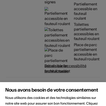
Partiellement
accessible en
fauteuil
roulant
Toilettes
partiellement
accessibles en
fauteuil roulant
Place de parc
partiellement
accessible en
fauteuil roulant
Détails sur l'accessibilité
architecturale
Organisateur
Médiathèque Valais - Sion
Les Arsenaux
Nous avons besoin de votre consentement
Rue de Lausanne 45
Nous utilisons des cookies et des technologies similaires sur
1950 Sion
notre site web pour assurer son bon fonctionnement. Cliquez
Téléphone +41 (0)27 606 45 50