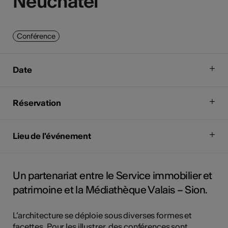
Neuchâtel
Neuchâtel
Conférence
Date
Réservation
Lieu de l'événement
Un partenariat entre le Service immobilier et
patrimoine et la Médiathèque Valais – Sion.
L’architecture se déploie sous diverses formes et
facettes. Pour les illustrer, des conférences sont