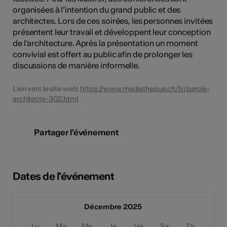
organisées à l’intention du grand public et des
architectes. Lors de ces soirées, les personnes invitées
présentent leur travail et développent leur conception
de l’architecture. Après la présentation un moment
convivial est offert au public afin de prolonger les
discussions de manière informelle.
Lien vers le site web:
https://www.mediatheque.ch/fr/parole-
architecte-302.html
Partager l'événement
Dates de l'événement
Décembre 2025
Lu
Ma
Me
Je
Ve
Sa
Di