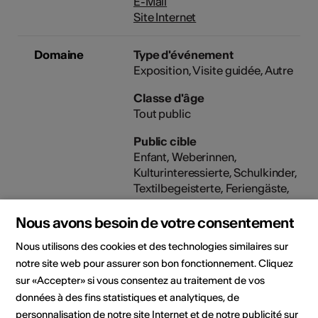
E-Mail
Site Internet
Domaine
Type d'événement
Exposition
Visite guidée
Autre
Classe d'âge
Tout public
Public cible
Enfant, Weberinnen,
Kulturinteressierte, Schulkinder,
Textilbegeisterte, Feriengäste,
Einheimische
Nous avons besoin de votre consentement
Nous utilisons des cookies et des technologies similaires sur
Lieu de l'événement
notre site web pour assurer son bon fonctionnement. Cliquez
sur «Accepter» si vous consentez au traitement de vos
données à des fins statistiques et analytiques, de
personnalisation de notre site Internet et de notre publicité sur