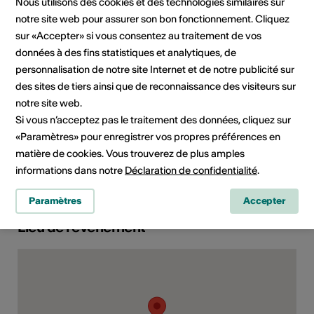
Nous utilisons des cookies et des technologies similaires sur
notre site web pour assurer son bon fonctionnement. Cliquez
Organisateur
Théâtre Indocile
sur «Accepter» si vous consentez au traitement de vos
Route de Riddes 87d
données à des fins statistiques et analytiques, de
1950 Sion
personnalisation de notre site Internet et de notre publicité sur
Téléphone +41772602420
des sites de tiers ainsi que de reconnaissance des visiteurs sur
E-Mail
notre site web.
Site Internet
Si vous n’acceptez pas le traitement des données, cliquez sur
«Paramètres» pour enregistrer vos propres préférences en
Domaine
Type d'événement
matière de cookies. Vous trouverez de plus amples
Spectacle
informations dans notre
Déclaration de confidentialité
.
Paramètres
Accepter
Lieu de l'événement