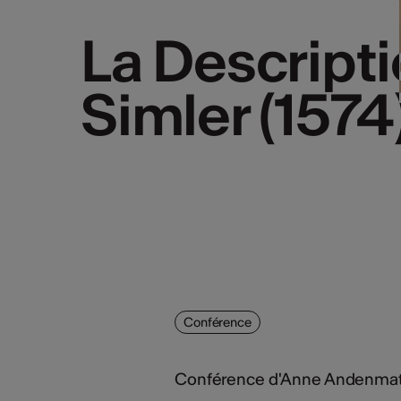
La Descripti
La Descripti
Simler (1574
Simler (1574
Conférence
Conférence d'Anne Andenmatt