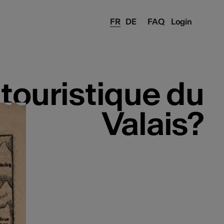
FR
DE
FAQ
Login
touristique du
touristique du
Valais?
Valais?