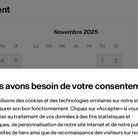
ent
Novembre 2025
Sa
Di
Lu
Ma
Me
Je
Ve
Sa
Di
4
5
1
2
11
12
3
4
5
6
7
8
9
s avons besoin de votre consente
18
19
10
11
12
13
14
15
16
ilisons des cookies et des technologies similaires sur notre s
25
26
17
18
19
20
21
22
23
surer son bon fonctionnement. Cliquez sur «Accepter» si vou
ez au traitement de vos données à des fins statistiques et
24
25
26
27
28
29
30
ques, de personnalisation de notre site Internet et de notre pub
 sites de tiers ainsi que de reconnaissance des visiteurs sur no