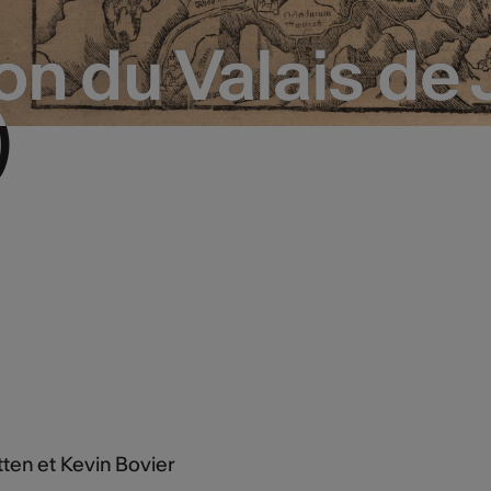
on du Valais de 
on du Valais de 
)
)
en et Kevin Bovier