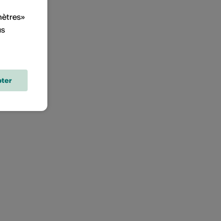
mètres»
us
ter