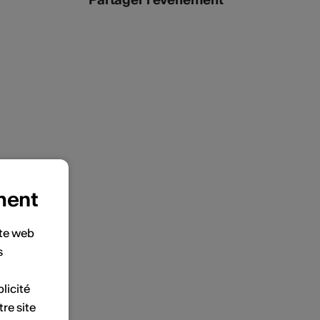
ment
ite web
s
licité
tre site