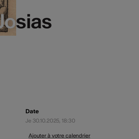
Josias
Josias
Date
Je 30.10.2025, 18:30
Ajouter à votre calendrier