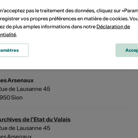
Pas de date de mise en œuvre
 n’acceptez pas le traitement des données, cliquez sur «Para
registrer vos propres préférences en matière de cookies. Vo
vénement à votre calendrier.
ez de plus amples informations dans notre
Déclaration de
ntialité
.
ramètres
Accep
'événement
Les Arsenaux
Rue de Lausanne 45
1950 Sion
rchives de l'Etat du Valais
Rue de Lausanne 45
Les Arsenaux