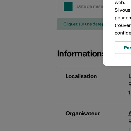
web.
Date de mise en œuvre
Si vous
pour en
Cliquez sur une date pour ajouter l'é
trouver
confide
Pa
Informations sur l
Localisation
Organisateur
A