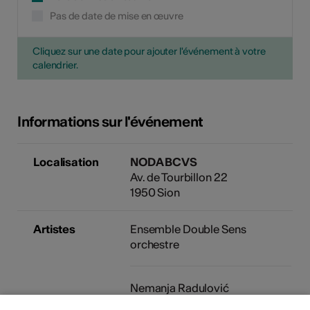
Pas de date de mise en œuvre
Cliquez sur une date pour ajouter l'événement à votre
calendrier.
Informations sur l'événement
Localisation
NODA BCVS
Av. de Tourbillon 22
1950 Sion
Artistes
Ensemble Double Sens
orchestre
Nemanja Radulović
violon & direction