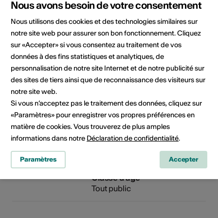
Nous avons besoin de votre consentement
Organisateur
NODA BCVS
Nous utilisons des cookies et des technologies similaires sur
Salle de concerts et congrès -
notre site web pour assurer son bon fonctionnement. Cliquez
Sion
sur «Accepter» si vous consentez au traitement de vos
Av. de Tourbillon 22
données à des fins statistiques et analytiques, de
1950 Sion
personnalisation de notre site Internet et de notre publicité sur
Téléphone +41 27 563 70 71
des sites de tiers ainsi que de reconnaissance des visiteurs sur
Réservations +41 27 563 70 71
notre site web.
E-Mail
Si vous n’acceptez pas le traitement des données, cliquez sur
Site Internet
«Paramètres» pour enregistrer vos propres préférences en
matière de cookies. Vous trouverez de plus amples
informations dans notre
Déclaration de confidentialité
.
Domaine
Type d'événement
Concert
Paramètres
Accepter
Classe d'âge
Tout public