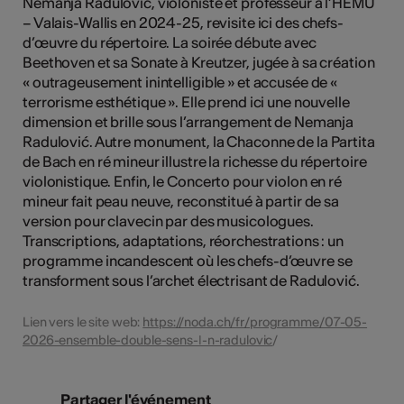
Nemanja Radulović, violoniste et professeur à l’HEMU
– Valais-Wallis en 2024-25, revisite ici des chefs-
d’œuvre du répertoire. La soirée débute avec
Beethoven et sa Sonate à Kreutzer, jugée à sa création
« outrageusement inintelligible » et accusée de «
terrorisme esthétique ». Elle prend ici une nouvelle
dimension et brille sous l’arrangement de Nemanja
Radulović. Autre monument, la Chaconne de la Partita
de Bach en ré mineur illustre la richesse du répertoire
violonistique. Enfin, le Concerto pour violon en ré
mineur fait peau neuve, reconstitué à partir de sa
version pour clavecin par des musicologues.
Transcriptions, adaptations, réorchestrations : un
programme incandescent où les chefs-d’œuvre se
transforment sous l’archet électrisant de Radulović.
Lien vers le site web:
https://noda.ch/fr/programme/07-05-
2026-ensemble-double-sens-ǀ-n-radulovic
/
Partager l'événement