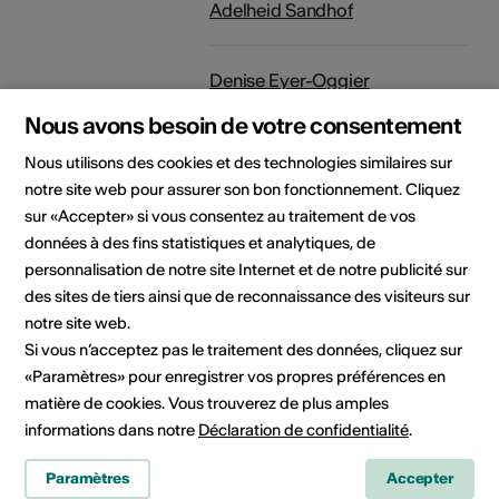
Adelheid Sandhof
Denise Eyer-Oggier
Nous avons besoin de votre consentement
Elisabeth Fux Mattig
Nous utilisons des cookies et des technologies similaires sur
notre site web pour assurer son bon fonctionnement. Cliquez
sur «Accepter» si vous consentez au traitement de vos
Weina Venetz
données à des fins statistiques et analytiques, de
personnalisation de notre site Internet et de notre publicité sur
Helga Zumstein
des sites de tiers ainsi que de reconnaissance des visiteurs sur
notre site web.
Si vous n’acceptez pas le traitement des données, cliquez sur
Valeria Triulzi
«Paramètres» pour enregistrer vos propres préférences en
matière de cookies. Vous trouverez de plus amples
informations dans notre
Déclaration de confidentialité
.
Bernd Kniel
Paramètres
Accepter