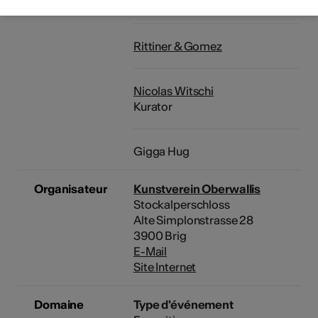
Carlo Schmidt
Rittiner & Gomez
Nicolas Witschi
Kurator
Gigga Hug
Organisateur
Kunstverein Oberwallis
Stockalperschloss
Alte Simplonstrasse 28
3900 Brig
E-Mail
Site Internet
Domaine
Type d'événement