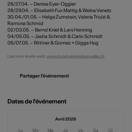
26/27.04. – Denise Eyer-Oggier
28/29.04. – Elisabeth Fux Mattig & Weina Venetz
30.04./01.05. – Helga Zumstein, Valeria Triulzi &
Ramona Schmid
02/03.05. – Bernd Kniel & Lars Henning
04/05.05. – Jasha Schmidt & Carlo Schmidt
06/07.05. – Rittiner & Gomez + Gigga Hug
Lien vers le site web:
www.kunstvereinoberwallis.ch
Partager l'événement
Dates de l'événement
Avril 2026
Lu
Ma
Me
Je
Ve
Sa
Di