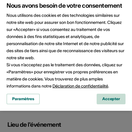
Informations sur l'événement
Nous avons besoin de votre consentement
Nous utilisons des cookies et des technologies similaires sur
Localisation
1937 Orsières
notre site web pour assurer son bon fonctionnement. Cliquez
1937 Orsières
sur «Accepter» si vous consentez au traitement de vos
données à des fins statistiques et analytiques, de
personnalisation de notre site Internet et de notre publicité sur
Organisateur
Cet événement a été annoncé
via la plateforme
guidle.com
. Si
des sites de tiers ainsi que de reconnaissance des visiteurs sur
vous avez des question sur
notre site web.
l'événement, veuillez contacter
Si vous n’acceptez pas le traitement des données, cliquez sur
l'organisateur ou l'office du
«Paramètres» pour enregistrer vos propres préférences en
tourisme compétent.
matière de cookies. Vous trouverez de plus amples
informations dans notre
Déclaration de confidentialité
.
Domaine
Type d'événement
Concert
Paramètres
Accepter
Lieu de l'événement