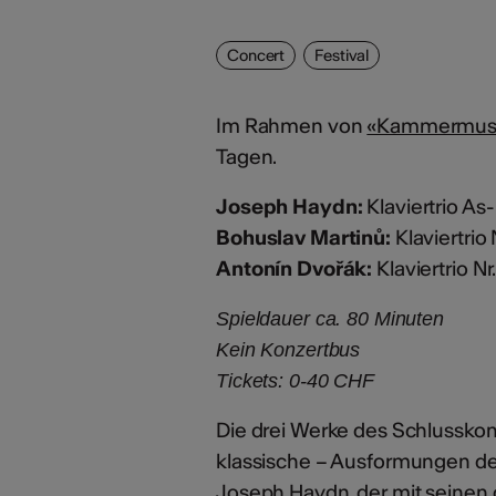
Concert
Festival
Im Rahmen von
«Kammermusi
Tagen.
Joseph Haydn:
Klaviertrio As
Bohuslav Martinů:
Klaviertrio 
Antonín Dvořák:
Klaviertrio Nr
Spieldauer ca. 80 Minuten
Kein Konzertbus
Tickets: 0-40 CHF
Die drei Werke des Schlusskon
klassische – Ausformungen des 
Joseph Haydn, der mit seinen c