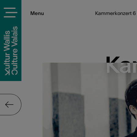
Menu
Kammerkonzert 6 |
Ka
Ka