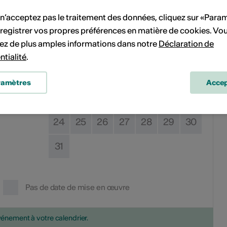
Sa
Di
Lu
Ma
Me
Je
Ve
Sa
Di
 n’acceptez pas le traitement des données, cliquez sur «Para
4
5
1
2
registrer vos propres préférences en matière de cookies. Vo
ez de plus amples informations dans notre
Déclaration de
11
12
3
4
5
6
7
8
9
ntialité
.
18
19
10
11
12
13
14
15
16
ramètres
Accep
25
26
17
18
19
20
21
22
23
24
25
26
27
28
29
30
31
Pas de date de mise en œuvre
vénement à votre calendrier.