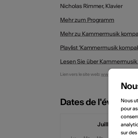
Nicholas Rimmer, Klavier
Mehr zum Programm
Mehr zu Kammermusik kompa
Playlist ‘Kammermusik kompak
Lesen Sie über Kammermusik 
Lien vers le site web:
www.musikdorf.c
Nou
Dates de l'événem
Nous ut
pour as
consent
Juillet 2026
analyti
sur des