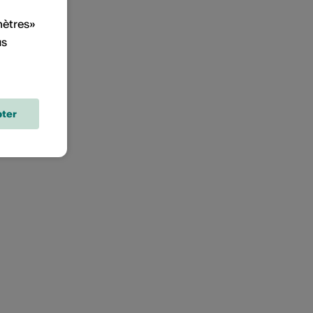
mètres»
us
ter