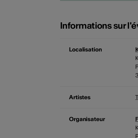
Informations sur l
Localisation
K
P
Artistes
T
Organisateur
F
P