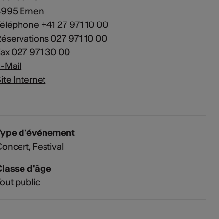
3995 Ernen
éléphone +41 27 971 10 00
éservations 027 971 10 00
ax 027 971 30 00
-Mail
ite Internet
Type d'événement
Concert
Festival
Classe d'âge
out public