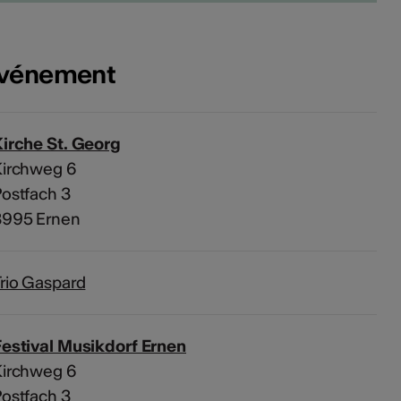
'événement
irche St. Georg
Kirchweg 6
ostfach 3
3995 Ernen
rio Gaspard
estival Musikdorf Ernen
Kirchweg 6
ostfach 3