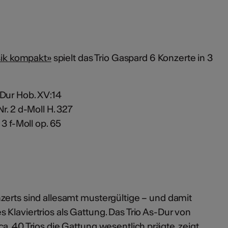
k kompakt»
spielt das Trio Gaspard 6 Konzerte in 3
-Dur Hob. XV:14
Nr. 2 d-Moll H. 327
. 3 f-Moll op. 65
zerts sind allesamt mustergültige – und damit
Klaviertrios als Gattung. Das Trio As-Dur von
a. 40 Trios die Gattung wesentlich prägte, zeigt