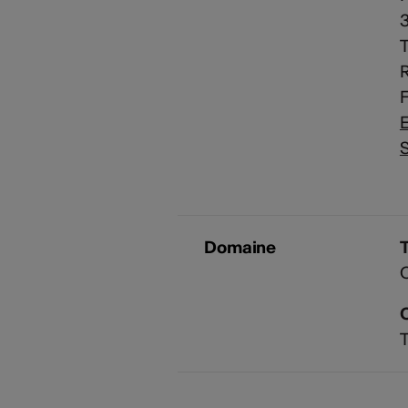
T
R
F
E
S
Domaine
T