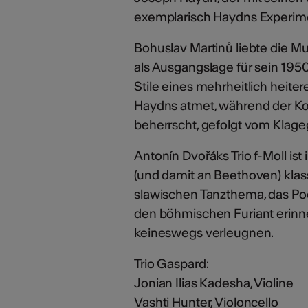
exemplarisch Haydns Experime
Bohuslav Martinů liebte die 
als Ausgangslage für sein 1950
Stile eines mehrheitlich heite
Haydns atmet, während der Kop
beherrscht, gefolgt vom Klage
Antonín Dvořáks Trio f-Moll i
(und damit an Beethoven) klas
slawischen Tanzthema, das Poc
den böhmischen Furiant erinn
keineswegs verleugnen.
Trio Gaspard:
Jonian Ilias Kadesha, Violine
Vashti Hunter, Violoncello