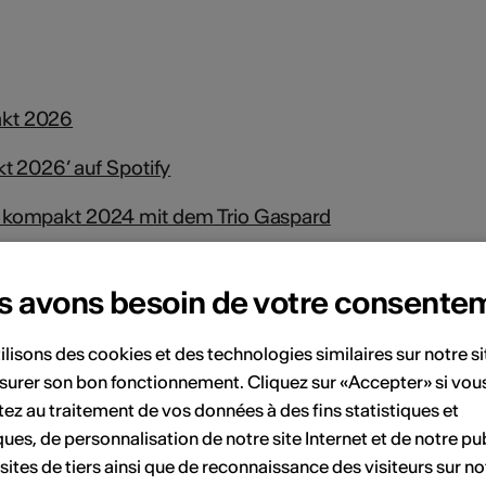
kt 2026
t 2026’ auf Spotify
kompakt 2024 mit dem Trio Gaspard
h/de/kammermusik/kammermusik-kompakt
s avons besoin de votre consente
ent
ilisons des cookies et des technologies similaires sur notre s
surer son bon fonctionnement. Cliquez sur «Accepter» si vou
ez au traitement de vos données à des fins statistiques et
Août 2026
ques, de personnalisation de notre site Internet et de notre pub
 sites de tiers ainsi que de reconnaissance des visiteurs sur no