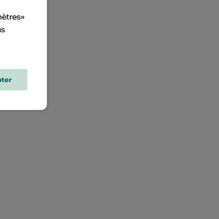
mètres»
us
ter