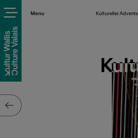
Menu
Kultureller Adven
Kult
Kult