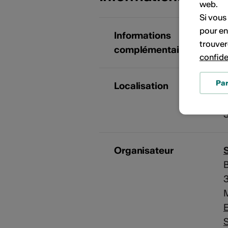
web.
Si vous
pour en
Informations
trouver
complémentaires
confide
Pa
Localisation
A
Organisateur
B
M
E
S