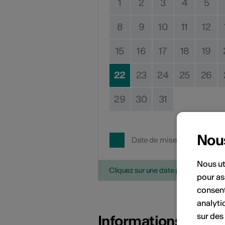
1
2
3
4
5
8
9
10
11
12
15
16
17
18
19
22
23
24
25
26
29
30
31
Nou
Date de mise en œuvre
Nous ut
Cliquez sur une date pour ajouter l'é
pour as
consent
analyti
sur des
Informations sur l