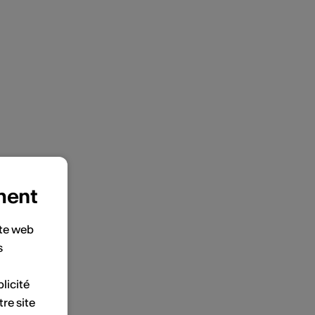
ment
ite web
s
licité
tre site