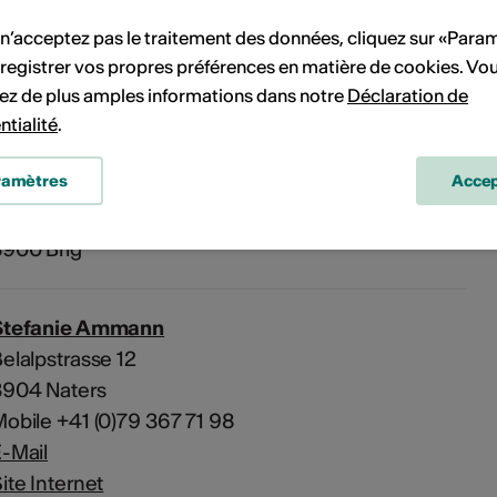
 n’acceptez pas le traitement des données, cliquez sur «Para
registrer vos propres préférences en matière de cookies. Vo
Flyer AK 2025
ez de plus amples informations dans notre
Déclaration de
ntialité
.
ramètres
Accep
Kulturraum Alter Werkhof
lte Simplonstrasse
3900 Brig
Stefanie Ammann
elalpstrasse 12
3904 Naters
obile +41 (0)79 367 71 98
-Mail
ite Internet