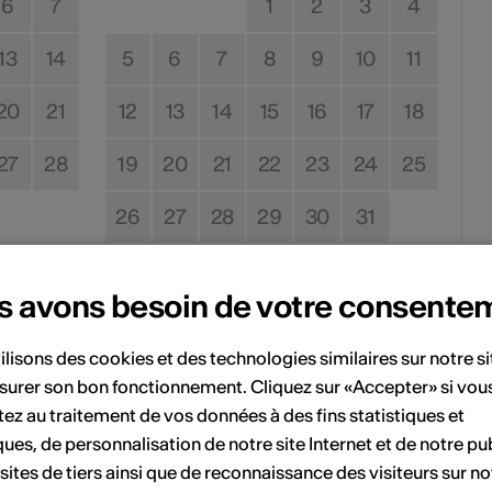
6
7
1
2
3
4
13
14
5
6
7
8
9
10
11
20
21
12
13
14
15
16
17
18
27
28
19
20
21
22
23
24
25
26
27
28
29
30
31
s avons besoin de votre consente
Pas de date de mise en œuvre
ilisons des cookies et des technologies similaires sur notre s
vénement à votre calendrier.
surer son bon fonctionnement. Cliquez sur «Accepter» si vou
ez au traitement de vos données à des fins statistiques et
ques, de personnalisation de notre site Internet et de notre pub
 sites de tiers ainsi que de reconnaissance des visiteurs sur no
'événement