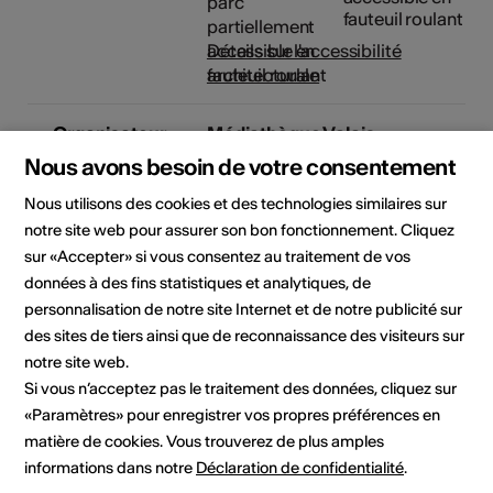
fauteuil roulant
Détails sur l'accessibilité
architecturale
Organisateur
Médiathèque Valais -
Martigny
Nous avons besoin de votre consentement
Av. de la Gare 15
Nous utilisons des cookies et des technologies similaires sur
1920 Martigny
Téléphone +41 (0)27 607 15 40
notre site web pour assurer son bon fonctionnement. Cliquez
E-Mail
sur «Accepter» si vous consentez au traitement de vos
Site Internet
données à des fins statistiques et analytiques, de
personnalisation de notre site Internet et de notre publicité sur
des sites de tiers ainsi que de reconnaissance des visiteurs sur
notre site web.
Domaine
Type d'événement
Si vous n’acceptez pas le traitement des données, cliquez sur
Autre
«Paramètres» pour enregistrer vos propres préférences en
matière de cookies. Vous trouverez de plus amples
informations dans notre
Déclaration de confidentialité
.
Lieu de l'événement