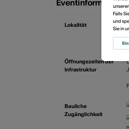
Eventinformatione
unsere
Falls S
und spe
Lokalität
Sie in 
A
Ein
Öffnungszeiten der
L
Infrastruktur
J
Bauliche
Zugänglichkeit