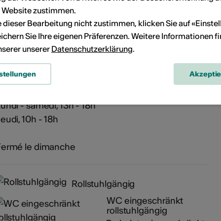
n
r Website zustimmen.
ie dieser Bearbeitung nicht zustimmen, klicken Sie auf «Einste
ichern Sie Ihre eigenen Präferenzen. Weitere Informationen f
Médiathèque Valais - Martigny
unserer unserer
Datenschutzerklärung
.
v. de la Gare 15
1920 Martigny
stellungen
Akzepti
undi - samedi, 13h - 18h
eudi, 10h - 18h
Fermé le dimanche
Rollstuhlgängig
WC eingeschränkt
rollstuhlgängig