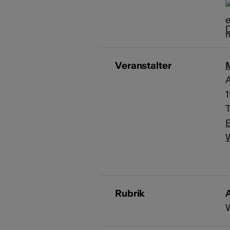
D
Veranstalter
A
T
E
Rubrik
A