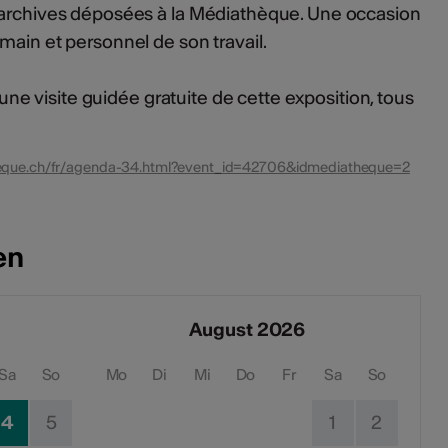
 archives déposées à la Médiathèque. Une occasion
main et personnel de son travail.
d'une visite guidée gratuite de cette exposition, tous
eque.ch/fr/agenda-34.html?event_id=42706&idmediatheque=2
en
August 2026
Sa
So
Mo
Di
Mi
Do
Fr
Sa
So
4
5
1
2