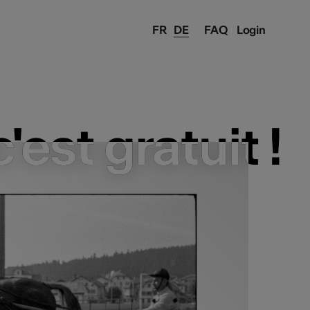
FR
DE
FAQ
Login
est gratuit !
est gratuit !