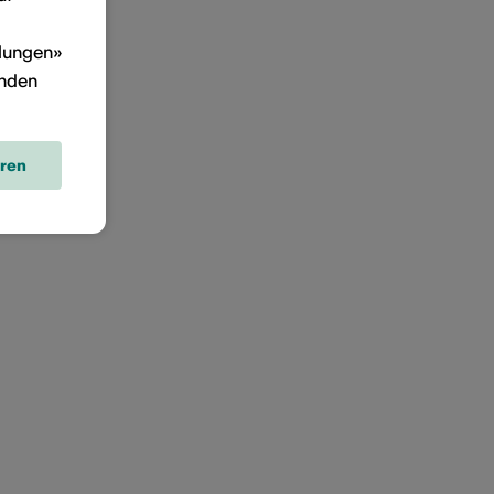
llungen»
inden
eren