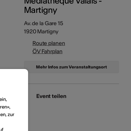
Médiathèque Valais -
Martigny
Av. de la Gare 15
1920 Martigny
Route planen
ÖV Fahrplan
Mehr Infos zum Veranstaltungsort
Event teilen
ein,
ren»,
en, zur
uf