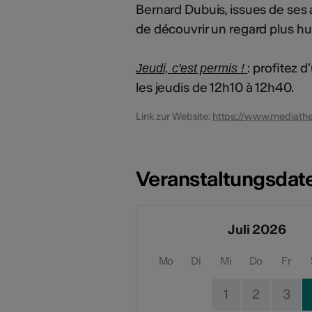
Bernard Dubuis, issues de ses
de découvrir un regard plus hu
: profitez 
Jeudi, c'est permis !
les jeudis de 12h10 à 12h40.
Link zur Website:
https://www.mediath
Veranstaltungsdat
Juli 2026
Mo
Di
Mi
Do
Fr
1
2
3