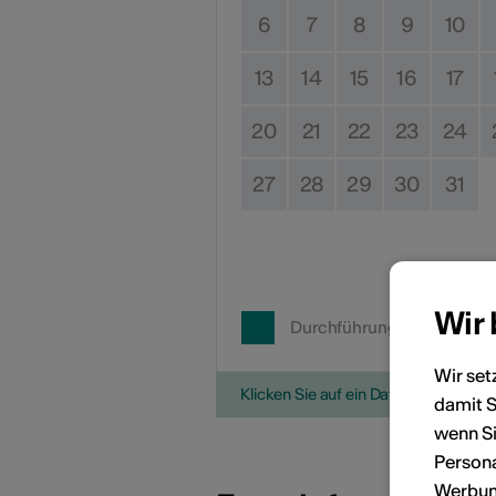
6
7
8
9
10
13
14
15
16
17
20
21
22
23
24
27
28
29
30
31
Wir
Durchführungsdatum
Wir set
Klicken Sie auf ein Datum, um die V
damit S
wenn Si
Persona
Werbung