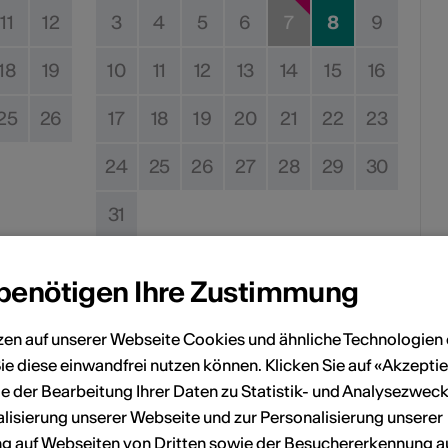
11
12
3
4
5
6
7
8
9
18
19
10
11
12
13
14
15
16
25
26
17
18
19
20
21
22
23
24
25
26
27
28
29
30
31
 benötigen Ihre Zustimmung
Kein Durchführungsdatum
zen auf unserer Webseite Cookies und ähnliche Technologien 
eranstaltung Ihrem persönlichen Kalender hinzuzufügen.
ie diese einwandfrei nutzen können. Klicken Sie auf «Akzeptie
e der Bearbeitung Ihrer Daten zu Statistik- und Analysezweck
lisierung unserer Webseite und zur Personalisierung unserer
 auf Webseiten von Dritten sowie der Besuchererkennung a