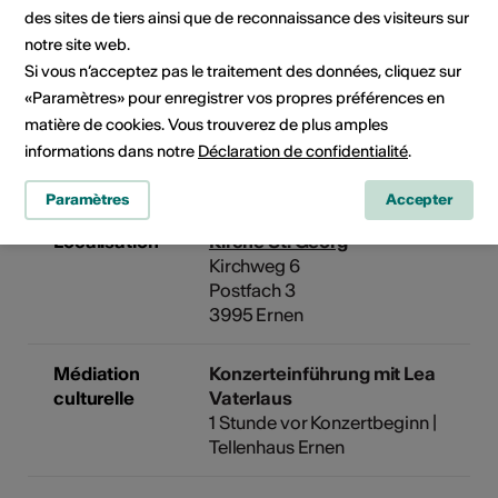
Pas de date de mise en œuvre
des sites de tiers ainsi que de reconnaissance des visiteurs sur
notre site web.
Cliquez sur une date pour ajouter l'événement à votre
Si vous n’acceptez pas le traitement des données, cliquez sur
calendrier.
«Paramètres» pour enregistrer vos propres préférences en
matière de cookies. Vous trouverez de plus amples
informations dans notre
Déclaration de confidentialité
.
Informations sur l'événement
Paramètres
Accepter
Localisation
Kirche St. Georg
Kirchweg 6
Postfach 3
3995 Ernen
Médiation
Konzerteinführung mit Lea
culturelle
Vaterlaus
1 Stunde vor Konzertbeginn |
Tellenhaus Ernen