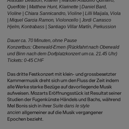
Alasdair Beatson, Klavier | Manuel Astudillo Quintero,
Querflöte | Matthew Hunt, Klarinette | Daniel Bard,
Violine | Chiara Sannicandro, Violine | Lilli Maijala, Viola
| Miquel Garcia Ramon, Violoncello | Jordi Carrasco
Hjelm, Kontrabass | Santiago Villar Martín, Perkussion
Dauer ca. 70 Minuten, ohne Pause
Konzertbus: Oberwald-Ernen (Rückfahrt nach Oberwald
und Binn nach dem Dorfplatzkonzert um ca. 21.45 Uhr)
Tickets: 0-45 CHF​​​​​​​​​​​​​​​​​​​​​​​​​
Das dritte Festkonzert mit klein- und grossbesetzter
Kammermusik dreht sich um den Fluss der Zeit indem
alle Werke starke Bezüge auf davorliegende Musik
aufweisen. Mozarts Eröffnungsstück ist Resultat seiner
Studien der Fugenkünste Händels und Bachs, während
Mel Bonis sich in ihrer
Suite dans le style
allgemeiner auf die Musik vergangener
ancien
Epochen bezieht.