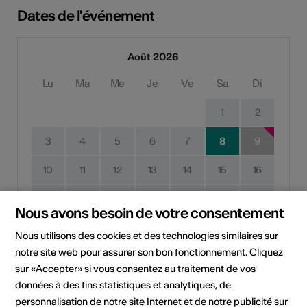
Dates de l'événement
Août 2026
Lu
Ma
Me
Je
Ve
Sa
Di
1
2
3
4
5
6
7
8
9
10
11
12
13
14
15
16
17
18
19
20
21
22
23
Nous avons besoin de votre consentement
24
25
26
27
28
29
30
Nous utilisons des cookies et des technologies similaires sur
notre site web pour assurer son bon fonctionnement. Cliquez
31
sur «Accepter» si vous consentez au traitement de vos
données à des fins statistiques et analytiques, de
Date de mise en œuvre
personnalisation de notre site Internet et de notre publicité sur