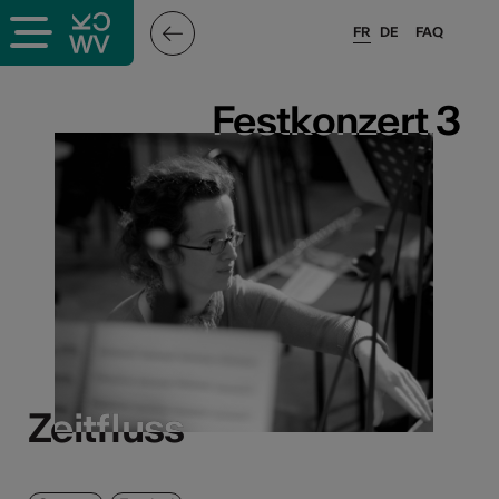
FR
DE
FAQ
Festkonzert 3
Festkonzert 3
Zeitfluss
Zeitfluss