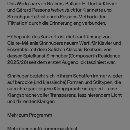
Das Werkpaar von Brahms' Ballade H-Dur für Klavier
und Gérard Pessons
für Klarinette und
Nebenstück
Streichquartett ist durch Pessons Methode der
'Filtration' durch die Erinnerung eng verbunden.
Höhepunkt des Konzerts ist die Uraufführung von
Claire-Mélanie Sinnhubers neuem Werk für Klavier und
Ensemble mit dem Solisten Alasdair Beatson, von
dessen Spielkunst Sinnhuber (Composer in Residence
2025/26) seit dem ersten Augenblick fasziniert war.
Sinnhuber bezieht sich in ihrem Schaffen immer wieder
auf barocke (und klassische) Formen und Stiltypen, die
sie in ihre ganz eigene Klangsprache integriert – eine
Klangsprache voller Transparenz, faszinierendem Licht
und flirrenden Klängen.
Mehr zum Programm
Mehr über das Kammermusikfest