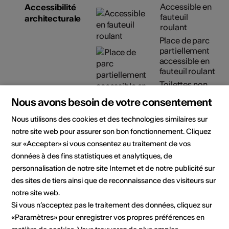
Accessible en
Accessibilité
fauteuil
architecturale
roulant
Place de parc
partiellement
accessible en
fauteuil roulant
Toilettes non
accessibles en
Nous avons besoin de votre consentement
fauteuil
roulant
Nous utilisons des cookies et des technologies similaires sur
Détails sur l'accessibilité
notre site web pour assurer son bon fonctionnement. Cliquez
architecturale
sur «Accepter» si vous consentez au traitement de vos
données à des fins statistiques et analytiques, de
Organisateur
Ferme-Asile
personnalisation de notre site Internet et de notre publicité sur
Centre artistique et culturel de
des sites de tiers ainsi que de reconnaissance des visiteurs sur
la Ferme-Asile
notre site web.
Allée de la Ferme-Asile 1
Si vous n’acceptez pas le traitement des données, cliquez sur
1950 Sion
«Paramètres» pour enregistrer vos propres préférences en
Téléphone 027/203.21.11