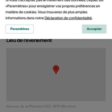
«Paramètres» pour enregistrer vos propres préférences en
matière de cookies. Vous trouverez de plus amples
Domaine
Type d'événement
informations dans notre
Déclaration de confidentialité
.
Concert
Paramètres
Accepter
Lieu de l'événement
Avenue de la Plantaud 122, 1870 Monthey