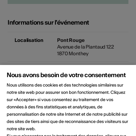
Informations sur l'événement
Localisation
Pont Rouge
Avenue de la Plantaud 122
1870 Monthey
Organisateur
Pont Rouge
Nous avons besoin de votre consentement
Av. Plantaud 122
1870 Monthey
Nous utilisons des cookies et des technologies similaires sur
notre site web pour assurer son bon fonctionnement. Cliquez
sur «Accepter» si vous consentez au traitement de vos
Cet événement a été annoncé
données à des fins statistiques et analytiques, de
via la plateforme
guidle.com
. Si
personnalisation de notre site Internet et de notre publicité sur
vous avez des question sur
des sites de tiers ainsi que de reconnaissance des visiteurs sur
l'événement, veuillez contacter
l'organisateur ou l'office du
notre site web.
tourisme compétent.
Si vous n’acceptez pas le traitement des données, cliquez sur