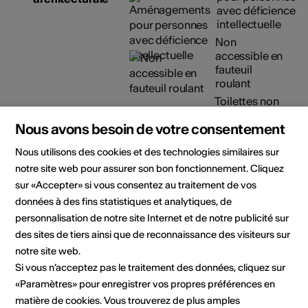
avec déficience
intellectuelle
Non
accessible en
fauteuil
roulant
Toilettes non
accessibles en
Nous avons besoin de votre consentement
fauteuil
roulant
Nous utilisons des cookies et des technologies similaires sur
Pas de places
notre site web pour assurer son bon fonctionnement. Cliquez
de
sur «Accepter» si vous consentez au traitement de vos
stationnement
accessibles
données à des fins statistiques et analytiques, de
personnalisation de notre site Internet et de notre publicité sur
Détails sur l'accessibilité
des sites de tiers ainsi que de reconnaissance des visiteurs sur
architecturale
notre site web.
Si vous n’acceptez pas le traitement des données, cliquez sur
Organisateur
Le Musée de Bagnes
«Paramètres» pour enregistrer vos propres préférences en
Chemin de l'Eglise 13
matière de cookies. Vous trouverez de plus amples
1934 Le Châble VS