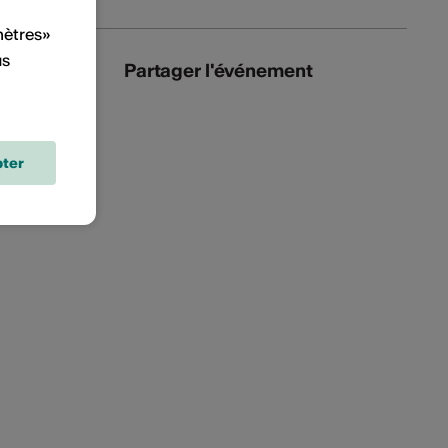
mètres»
us
Partager l'événement
ter