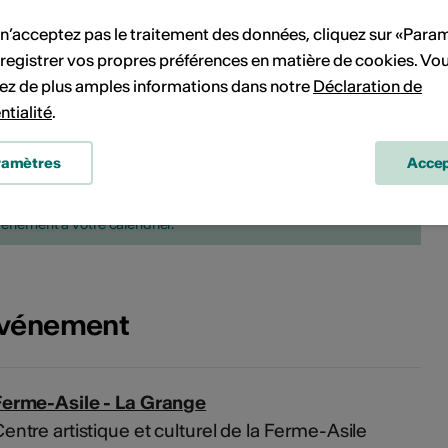
28
29
27
28
29
30
 n’acceptez pas le traitement des données, cliquez sur «Para
registrer vos propres préférences en matière de cookies. Vo
ez de plus amples informations dans notre
Déclaration de
ntialité
.
ramètres
Accep
Pas de date de mise en œuvre
vénement à votre calendrier.
'événement
Ferme-Asile - La Grange
entre artistique et culturel de la Ferme-Asile