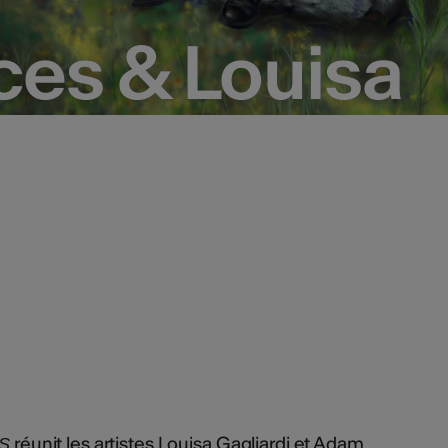
es & Louisa
es & Louisa
réunit les artistes Louisa Gagliardi et Adam
S