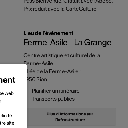
Pass Bienvenue
, Gratuit avec
l'Abobo
,
Prix réduit avec la
CarteCulture
Lieu de l'événement
Ferme-Asile - La Grange
Centre artistique et culturel de la
Ferme-Asile
Allée de la Ferme-Asile 1
ment
1950 Sion
Planifier un itinéraire
ite web
Transports publics
s
Plus d'Informations sur
licité
l'infrastructure
tre site