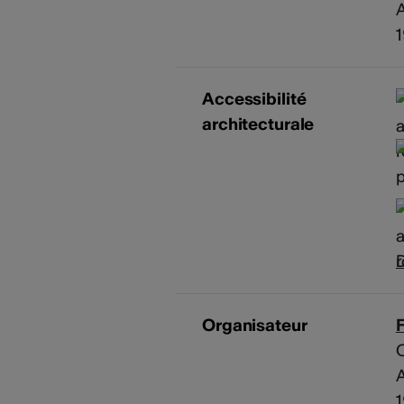
A
Accessibilité
architecturale
D
Organisateur
C
A