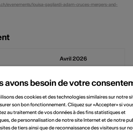
le.ch/evenements/louisa-gagliardi-adam-cruces-mergers-and-
ent
Avril 2026
Sa
Di
Lu
Ma
Me
Je
Ve
Sa
Di
s avons besoin de votre consente
1
1
2
3
4
5
ilisons des cookies et des technologies similaires sur notre s
7
8
6
7
8
9
10
11
12
surer son bon fonctionnement. Cliquez sur «Accepter» si vou
ez au traitement de vos données à des fins statistiques et
14
15
13
14
15
16
17
18
19
ques, de personnalisation de notre site Internet et de notre pub
 sites de tiers ainsi que de reconnaissance des visiteurs sur no
21
22
20
21
22
23
24
25
26