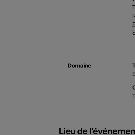
T
R
E
S
Domaine
E
T
Lieu de l'événemen