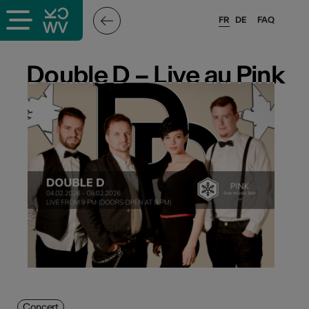
FR
DE
FAQ
Double D – Live au Pink
Double D – Live au Pink
Concert