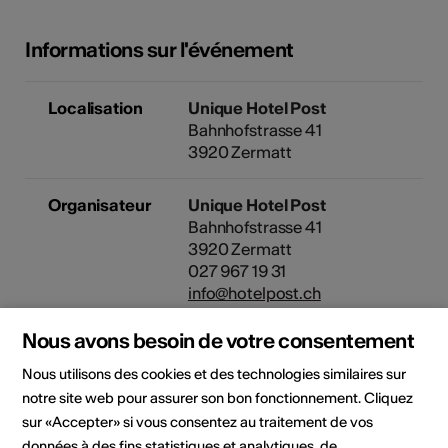
Informations sur l'événement
Localisation
Unique Hotel Post
Bahnhofstrasse 41
3920 Zermatt
Organisateur
Unique Hotel Post
Bahnhofstrasse 41
3920 Zermatt
027 967 19 31
info@hotelpost.ch
Nous avons besoin de votre consentement
Cet événement a été annoncé
Nous utilisons des cookies et des technologies similaires sur
via la plateforme
guidle.com
. Si
notre site web pour assurer son bon fonctionnement. Cliquez
vous avez des question sur
l'événement, veuillez contacter
sur «Accepter» si vous consentez au traitement de vos
l'organisateur ou l'office du
données à des fins statistiques et analytiques, de