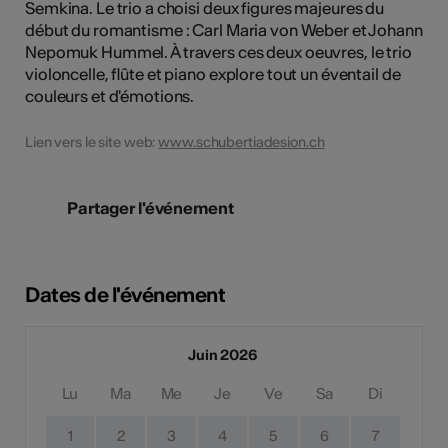
Semkina. Le trio a choisi deux figures majeures du
début du romantisme : Carl Maria von Weber et Johann
Nepomuk Hummel. À travers ces deux oeuvres, le trio
violoncelle, flûte et piano explore tout un éventail de
couleurs et d'émotions.
Lien vers le site web:
www.schubertiadesion.ch
Partager l'événement
Dates de l'événement
Juin 2026
Lu
Ma
Me
Je
Ve
Sa
Di
1
2
3
4
5
6
7