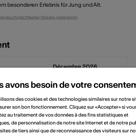
m besonderen Erlebnis für Jung und Alt.
tevisp.ch/de/theater/tickets-programm
ent
Décembre 2026
Sa
Di
Lu
Ma
Me
Je
Ve
Sa
Di
s avons besoin de votre consente
1
1
2
3
4
5
6
ilisons des cookies et des technologies similaires sur notre s
surer son bon fonctionnement. Cliquez sur «Accepter» si vou
7
8
7
8
9
10
11
12
13
ez au traitement de vos données à des fins statistiques et
ques, de personnalisation de notre site Internet et de notre pub
14
15
14
15
16
17
18
19
20
 sites de tiers ainsi que de reconnaissance des visiteurs sur no