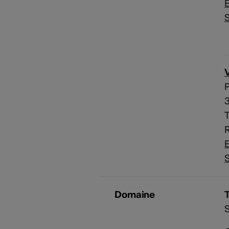
E
S
R
E
S
Domaine