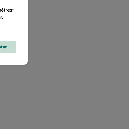
mètres»
us
ter