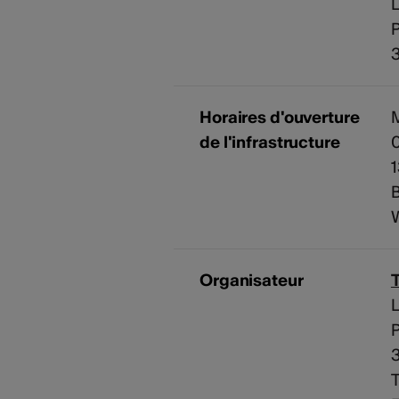
L
Horaires d'ouverture
M
de l'infrastructure
0
1
B
Organisateur
L
T