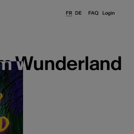
FR
DE
FAQ
Login
im Wunderland
im Wunderland