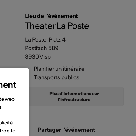
Lieu de l'événement
Theater La Poste
La Poste-Platz 4
Postfach 589
3930 Visp
Planifier un itinéraire
Transports publics
ment
Plus d'Informations sur
ite web
l'infrastructure
s
licité
Partager l'événement
tre site