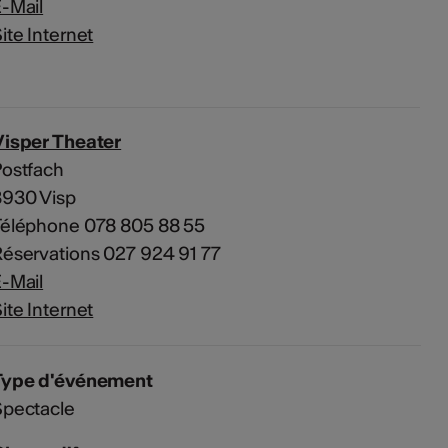
-Mail
ite Internet
Visper Theater
Postfach
3930 Visp
Téléphone 078 805 88 55
éservations 027 924 91 77
-Mail
ite Internet
Type d'événement
Spectacle