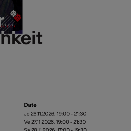
r
r
hkeit
hkeit
Date
Je 26.11.2026, 19:00 - 21:30
Ve 27.11.2026, 19:00 - 21:30
Sa 28.11.2026, 17:00 - 19:30