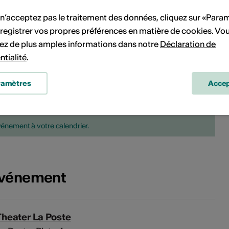
21
22
21
22
23
24
25
26
27
 n’acceptez pas le traitement des données, cliquez sur «Para
28
29
28
29
30
31
registrer vos propres préférences en matière de cookies. Vo
ez de plus amples informations dans notre
Déclaration de
ntialité
.
ramètres
Accep
Pas de date de mise en œuvre
vénement à votre calendrier.
'événement
Theater La Poste