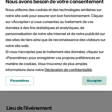
Nous avons besoin de votre consentement
Organisateur
Médiathèque Valais -
Martigny
Nous utilisons des cookies et des technologies similaires sur
Av. de la Gare 15
notre site web pour assurer son bon fonctionnement. Cliquez
1920 Martigny
sur «Accepter» si vous consentez au traitement de vos
Téléphone +41 (0)27 607 15 40
données à des fins statistiques et analytiques, de
E-Mail
personnalisation de notre site Internet et de notre publicité sur
Site Internet
des sites de tiers ainsi que de reconnaissance des visiteurs sur
notre site web.
Si vous n’acceptez pas le traitement des données, cliquez sur
Domaine
Type d'événement
«Paramètres» pour enregistrer vos propres préférences en
Visite guidée
matière de cookies. Vous trouverez de plus amples
informations dans notre
Déclaration de confidentialité
.
Classe d'âge
Tout public
Paramètres
Accepter
Public cible
Lieu de l'événement