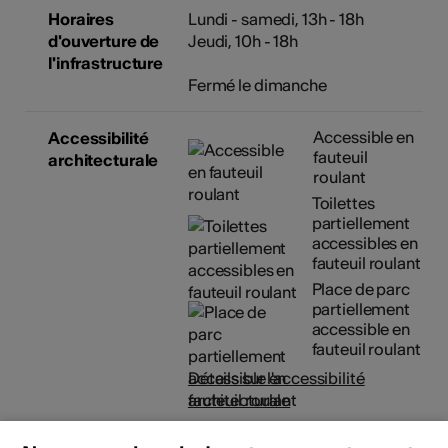
Horaires
Lundi - samedi, 13h - 18h
d'ouverture de
Jeudi, 10h - 18h
l'infrastructure
Fermé le dimanche
Accessible en
Accessibilité
fauteuil
architecturale
roulant
Toilettes
partiellement
accessibles en
fauteuil roulant
Place de parc
partiellement
accessible en
fauteuil roulant
Détails sur l'accessibilité
architecturale