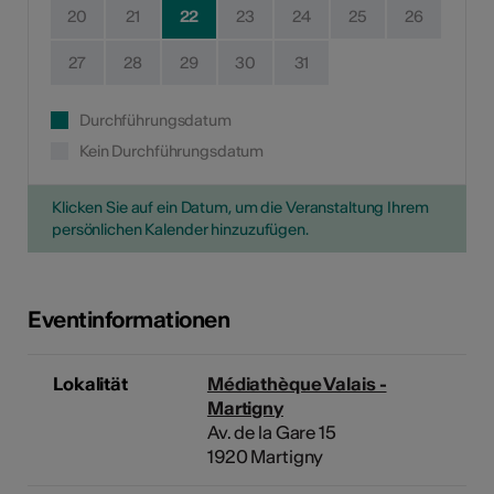
20
21
22
23
24
25
26
27
28
29
30
31
Durchführungsdatum
Kein Durchführungsdatum
Klicken Sie auf ein Datum, um die Veranstaltung Ihrem
persönlichen Kalender hinzuzufügen.
Eventinformationen
Lokalität
Médiathèque Valais -
Martigny
Av. de la Gare 15
1920 Martigny