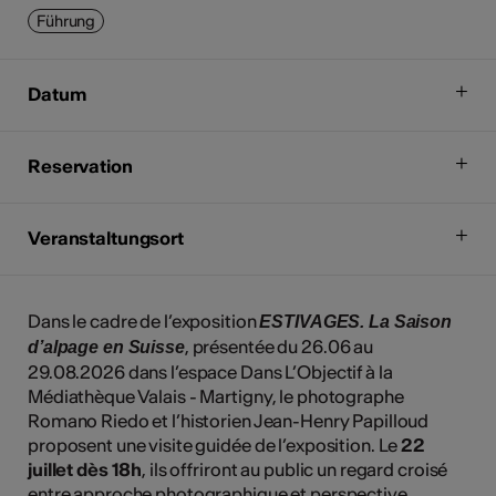
Führung
Datum
Reservation
Veranstaltungsort
Dans le cadre de l’exposition
ESTIVAGES. La Saison
, présentée du 26.06 au
d’alpage en Suisse
29.08.2026 dans l’espace Dans L’Objectif à la
Médiathèque Valais - Martigny, le photographe
Romano Riedo et l’historien Jean-Henry Papilloud
proposent une visite guidée de l’exposition. Le
22
juillet dès 18h
, ils offriront au public un regard croisé
entre approche photographique et perspective