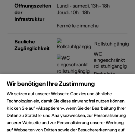
Öffnungszeiten
Lundi - samedi, 13h - 18h
der
Jeudi, 10h - 18h
Infrastruktur
Fermé le dimanche
Bauliche
Rollstuhlgängig
Zugänglichkeit
WC
eingeschränkt
rollstuhlgängig
Parkplatz
eingeschränkt
Wir benötigen Ihre Zustimmung
rollstuhlgängig
Wir setzen auf unserer Webseite Cookies und ähnliche
Details zur baulichen
Zugänglichkeit
Technologien ein, damit Sie diese einwandfrei nutzen können.
Klicken Sie auf «Akzeptieren», wenn Sie der Bearbeitung Ihrer
Daten zu Statistik- und Analysezwecken, zur Personalisierung
Veranstalter
Mediathek Wallis - Martigny
unserer Webseite und zur Personalisierung unserer Werbung
Av. de la Gare 15
auf Webseiten von Dritten sowie der Besuchererkennung auf
1920 Martigny