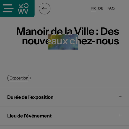
FR
DE
FAQ
Manoir de la Ville : Des
Manoir de la Ville : Des
nouveaux chez-nous
nouveaux chez-nous
Exposition
Durée de l'exposition
Lieu de l'événement