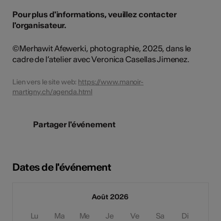
Pour plus d'informations, veuillez contacter
l'organisateur.
©Merhawit Afewerki, photographie, 2025, dans le
cadre de l’atelier avec Veronica Casellas Jimenez.
Lien vers le site web:
https://www.manoir-
martigny.ch/agenda.html
Partager l'événement
Dates de l'événement
Août 2026
Lu
Ma
Me
Je
Ve
Sa
Di