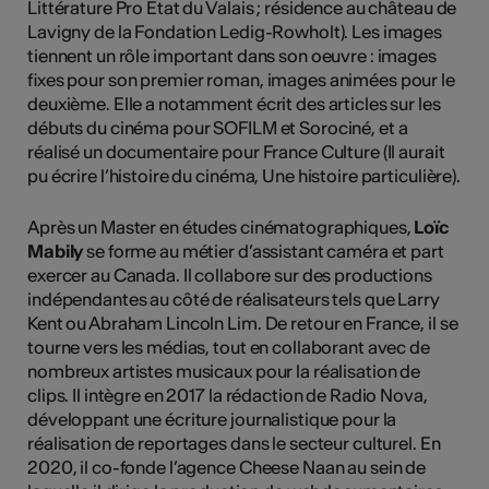
Littérature Pro Etat du Valais ; résidence au château de
Lavigny de la Fondation Ledig-Rowholt). Les images
tiennent un rôle important dans son oeuvre : images
fixes pour son premier roman, images animées pour le
deuxième. Elle a notamment écrit des articles sur les
débuts du cinéma pour SOFILM et Sorociné, et a
réalisé un documentaire pour France Culture (Il aurait
pu écrire l’histoire du cinéma, Une histoire particulière).
Après un Master en études cinématographiques,
Loïc
Mabily
se forme au métier d’assistant caméra et part
exercer au Canada. Il collabore sur des productions
indépendantes au côté de réalisateurs tels que Larry
Kent ou Abraham Lincoln Lim. De retour en France, il se
tourne vers les médias, tout en collaborant avec de
nombreux artistes musicaux pour la réalisation de
clips. Il intègre en 2017 la rédaction de Radio Nova,
développant une écriture journalistique pour la
réalisation de reportages dans le secteur culturel. En
2020, il co-fonde l’agence Cheese Naan au sein de