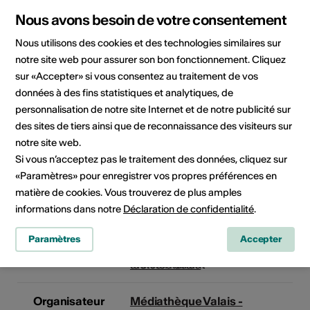
Horaires
Lundi - samedi, 13h - 18h
d'ouverture de
Jeudi, 10h - 18h
Nous avons besoin de votre consentement
l'infrastructure
Nous utilisons des cookies et des technologies similaires sur
Fermé le dimanche
notre site web pour assurer son bon fonctionnement. Cliquez
sur «Accepter» si vous consentez au traitement de vos
Accessible en
Accessibilité
données à des fins statistiques et analytiques, de
fauteuil
architecturale
roulant
personnalisation de notre site Internet et de notre publicité sur
des sites de tiers ainsi que de reconnaissance des visiteurs sur
Toilettes
partiellement
notre site web.
accessibles en
Si vous n’acceptez pas le traitement des données, cliquez sur
fauteuil roulant
«Paramètres» pour enregistrer vos propres préférences en
Place de parc
matière de cookies. Vous trouverez de plus amples
partiellement
informations dans notre
Déclaration de confidentialité
.
accessible en
fauteuil roulant
Paramètres
Accepter
Détails sur l'accessibilité
architecturale
Organisateur
Médiathèque Valais -