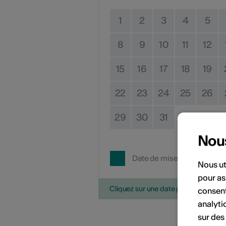
1
2
3
4
5
8
9
10
11
12
15
16
17
18
19
22
23
24
25
26
29
30
31
Nou
Date de mise en œuvre
Nous ut
pour as
Cliquez sur une date pour ajouter l'é
consent
analyti
sur des