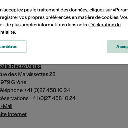
'événement
 n’acceptez pas le traitement des données, cliquez sur «Para
registrer vos propres préférences en matière de cookies. Vo
ez de plus amples informations dans notre
Déclaration de
alle Recto Verso
ntialité
.
ue des Maraissettes 28
3979 Grône
ramètres
Accep
alle Recto Verso
ue des Maraissettes 28
3979 Grône
éléphone +41 (0)27 458 10 24
éservations +41 (0)27 458 10 24
-Mail
ite Internet