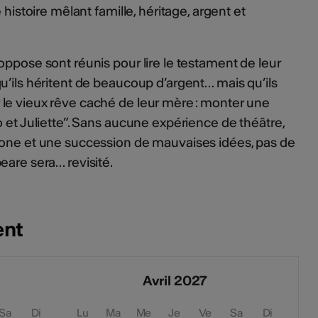
 histoire mêlant famille, héritage, argent et
oppose sont réunis pour lire le testament de leur
u’ils héritent de beaucoup d’argent… mais qu’ils
le vieux rêve caché de leur mère : monter une
o et Juliette”. Sans aucune expérience de théâtre,
zone et une succession de mauvaises idées, pas de
eare sera… revisité.
ent
Avril 2027
Sa
Di
Lu
Ma
Me
Je
Ve
Sa
Di