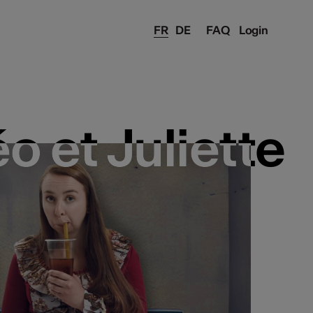
FR
DE
FAQ
Login
 et Juliette
 et Juliette