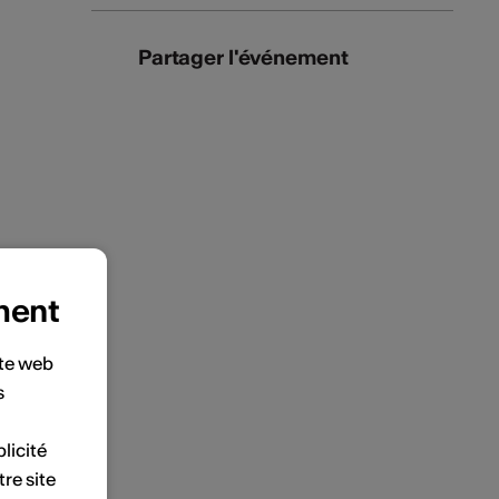
Partager l'événement
ment
ite web
s
licité
tre site