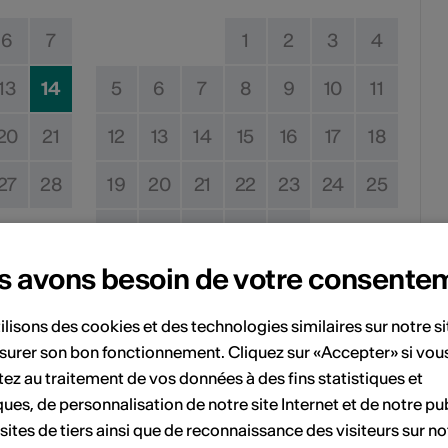
6
7
1
2
3
4
13
14
5
6
7
8
9
10
11
20
21
12
13
14
15
16
17
18
27
28
19
20
21
22
23
24
25
26
27
28
29
30
s avons besoin de votre consente
Pas de date de mise en œuvre
ilisons des cookies et des technologies similaires sur notre s
surer son bon fonctionnement. Cliquez sur «Accepter» si vou
vénement à votre calendrier.
ez au traitement de vos données à des fins statistiques et
ques, de personnalisation de notre site Internet et de notre pub
 sites de tiers ainsi que de reconnaissance des visiteurs sur no