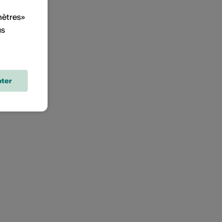
mètres»
us
ter