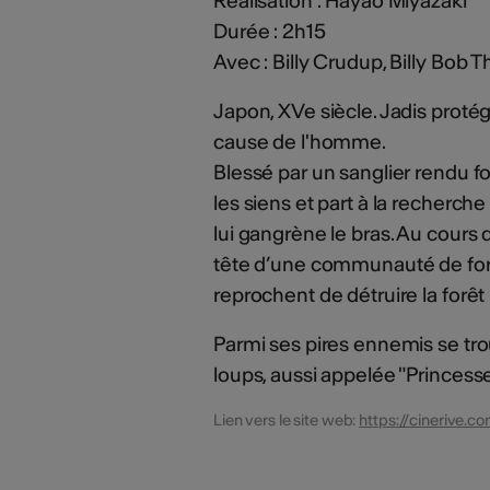
Réalisation : Hayao Miyazaki
Durée : 2h15
Avec : Billy Crudup, Billy Bob 
Japon, XVe siècle. Jadis proté
cause de l'homme.
Blessé par un sanglier rendu fo
les siens et part à la recherche
lui gangrène le bras. Au cours
tête d’une communauté de forge
reprochent de détruire la forêt
Parmi ses pires ennemis se tro
loups, aussi appelée "Princess
Lien vers le site web:
https://cinerive.