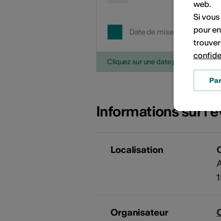
web.
Si vous
pour en
Date de mise en œuvre
trouver
confide
Cliquez sur une date pour ajouter l'é
Pa
Informations sur l
Localisation
A
Organisateur