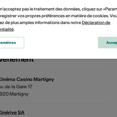
 n’acceptez pas le traitement des données, cliquez sur «Para
registrer vos propres préférences en matière de cookies. Vo
Pas de date de mise en œuvre
ez de plus amples informations dans notre
Déclaration de
ntialité
.
vénement à votre calendrier.
ramètres
Accep
'événement
Cinéma Casino Martigny
v. de la Gare 17
1920 Martigny
Cinérive SA