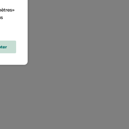
mètres»
us
ter