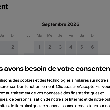
ent
Septembre 2026
Sa
Di
Lu
Ma
Me
Je
Ve
Sa
Di
1
2
1
2
3
4
5
6
8
9
7
8
9
10
11
12
13
s avons besoin de votre consente
15
16
14
15
16
17
18
19
20
ilisons des cookies et des technologies similaires sur notre s
22
23
21
22
23
24
25
26
27
surer son bon fonctionnement. Cliquez sur «Accepter» si vou
ez au traitement de vos données à des fins statistiques et
29
30
28
29
30
ques, de personnalisation de notre site Internet et de notre pub
 sites de tiers ainsi que de reconnaissance des visiteurs sur no