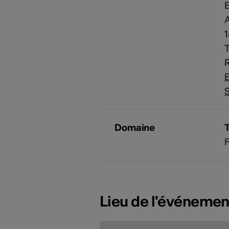
E
T
R
E
S
Domaine
F
Lieu de l'événemen