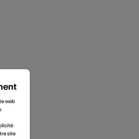
ment
ite web
s
licité
tre site