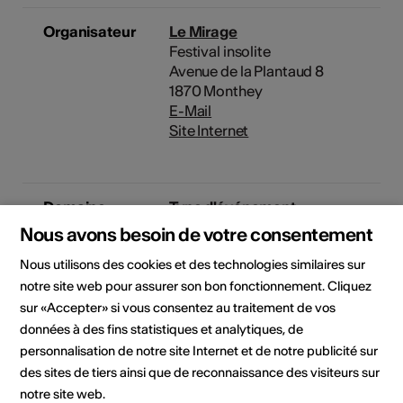
Organisateur
Le Mirage
Festival insolite
Avenue de la Plantaud 8
1870 Monthey
E-Mail
Site Internet
Domaine
Type d'événement
Festival
Autre
Nous avons besoin de votre consentement
Classe d'âge
Nous utilisons des cookies et des technologies similaires sur
Tout public
notre site web pour assurer son bon fonctionnement. Cliquez
sur «Accepter» si vous consentez au traitement de vos
données à des fins statistiques et analytiques, de
personnalisation de notre site Internet et de notre publicité sur
Lieu de l'événement
des sites de tiers ainsi que de reconnaissance des visiteurs sur
notre site web.