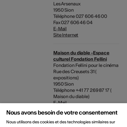
Les Arsenaux
1950 Sion
Téléphone 027 606 46 00
Fax 027 606 46 04
E-Mail
Site Internet
Maison du diable -Espace
culturel Fondation Fellini
Fondation Fellini pour le cinéma
Rue des Creusets 31 (
expositions)
1950 Sion
Téléphone +41 77 269 87 17 (
Maison du diable)
E-Mail
Site Internet
Nous avons besoin de votre consentement
Nous utilisons des cookies et des technologies similaires sur