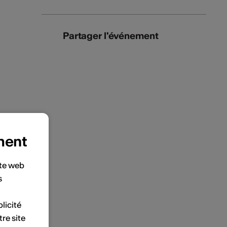
Partager l'événement
ment
ite web
s
licité
tre site