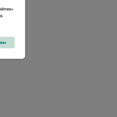
mètres»
us
ter