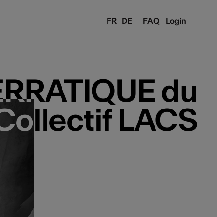
FR
DE
FAQ
Login
: ERRATIQUE du
: ERRATIQUE du
Collectif LACS
Collectif LACS