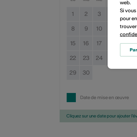
web.
Si vous
1
2
3
4
5
pour en
trouver
8
9
10
11
12
confide
15
16
17
18
19
Pa
22
23
24
25
26
29
30
Date de mise en œuvre
Cliquez sur une date pour ajouter l'é