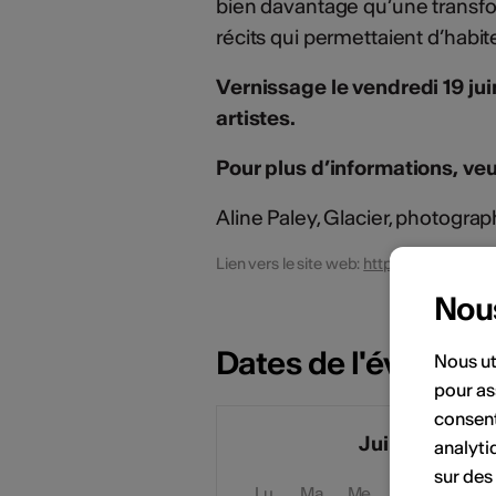
bien davantage qu’une transfo
récits qui permettaient d’hab
Vernissage le vendredi 19 j
artistes.
Pour plus d’informations, veui
Aline Paley, Glacier, photogra
Lien vers le site web:
https://www.manoi
Nou
Dates de l'événem
Nous ut
pour as
consent
Juin 2026
analyti
sur des
Lu
Ma
Me
Je
Ve