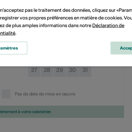
 n’acceptez pas le traitement des données, cliquez sur «Para
6
7
1
2
3
4
5
registrer vos propres préférences en matière de cookies. Vo
ez de plus amples informations dans notre
Déclaration de
13
14
6
7
8
9
10
11
12
ntialité
.
20
21
13
14
15
16
17
18
19
ramètres
Accep
27
28
20
21
22
23
24
25
26
27
28
29
30
31
Pas de date de mise en œuvre
vénement à votre calendrier.