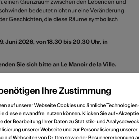
n, einen Grenzraum zwischen den Lebenden und
erschwinden bedeutet nicht nur eine Veränderung
 der Geschichten, die diese Räume symbolisch
. Juni 2026, von 18.30 bis 20.30 Uhr, in
den Sie sich bitte an Le Manoir de la Ville.
phie, 2026 © Aline Paley
 benötigen Ihre Zustimmung
artigny.ch/ganioz-project-space.html
zen auf unserer Webseite Cookies und ähnliche Technologien 
ie diese einwandfrei nutzen können. Klicken Sie auf «Akzeptie
en
e der Bearbeitung Ihrer Daten zu Statistik- und Analysezweck
lisierung unserer Webseite und zur Personalisierung unserer
 auf Webseiten von Dritten sowie der Besuchererkennung a