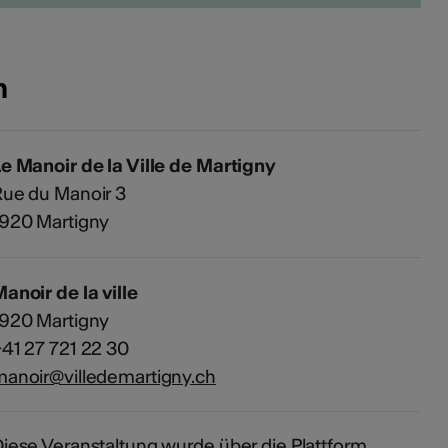
n
e Manoir de la Ville de Martigny
ue du Manoir 3
1920 Martigny
anoir de la ville
1920 Martigny
41 27 721 22 30
anoir@villedemartigny.ch
iese Veranstaltung wurde über die Plattform