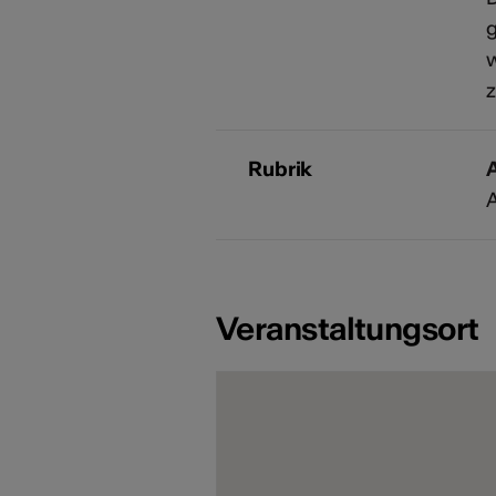
w
z
Rubrik
A
A
Veranstaltungsort