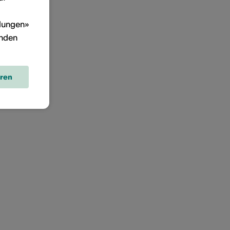
llungen»
inden
eren