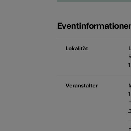
Eventinformatione
Lokalität
L
R
Veranstalter
M
+
m
D