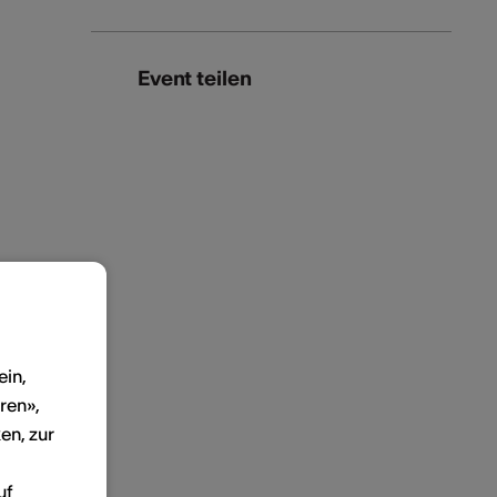
Event teilen
ein,
ren»,
en, zur
uf