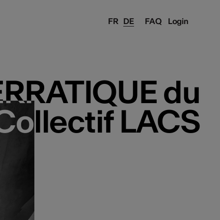
FR
DE
FAQ
Login
: ERRATIQUE du
: ERRATIQUE du
Collectif LACS
Collectif LACS