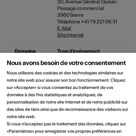
30, Avenue Général Guisan
Passage commercial
3960 Sierre
Téléphone +41 79 221 06 31
E-Mail
Site Internet
Domaine
Type d'événement
Exposition
Nous avons besoin de votre consentement
Classe d'âge
Nous utilisons des cookies et des technologies similaires sur
Tout public
notre site web pour assurer son bon fonctionnement. Cliquez
sur «Accepter» si vous consentez au traitement de vos
données à des fins statistiques et analytiques, de
Lieu de l'événement
personnalisation de notre site Internet et de notre publicité sur
des sites de tiers ainsi que de reconnaissance des visiteurs sur
notre site web.
Si vous n’acceptez pas le traitement des données, cliquez sur
«Paramètres» pour enregistrer vos propres préférences en