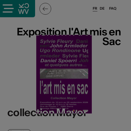
FR
DE
FAQ
Exposition l'Art mis en
Exposition l'Art mis en
Sac
Sac
collection Mayor
collection Mayor