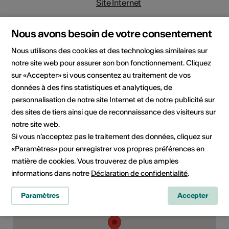
Site Internet
Nous avons besoin de votre consentement
Domaine
Type d'événement
Nous utilisons des cookies et des technologies similaires sur
Spectacle
notre site web pour assurer son bon fonctionnement. Cliquez
sur «Accepter» si vous consentez au traitement de vos
Classe d'âge
données à des fins statistiques et analytiques, de
Tout public
personnalisation de notre site Internet et de notre publicité sur
Public cible
des sites de tiers ainsi que de reconnaissance des visiteurs sur
Enfant
notre site web.
Si vous n’acceptez pas le traitement des données, cliquez sur
«Paramètres» pour enregistrer vos propres préférences en
matière de cookies. Vous trouverez de plus amples
Lieu de l'événement
informations dans notre
Déclaration de confidentialité
.
Paramètres
Accepter