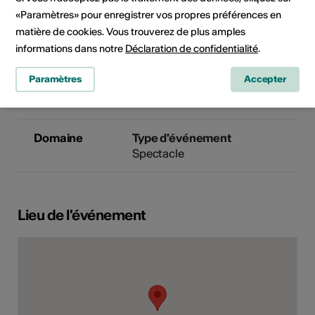
«Paramètres» pour enregistrer vos propres préférences en
Cet événement a été annoncé
matière de cookies. Vous trouverez de plus amples
via la plateforme
guidle.com
. Si
informations dans notre
Déclaration de confidentialité
.
vous avez des question sur
l'événement, veuillez contacter
Paramètres
Accepter
l'organisateur ou l'office du
tourisme compétent.
Domaine
Type d'événement
Spectacle
Lieu de l'événement