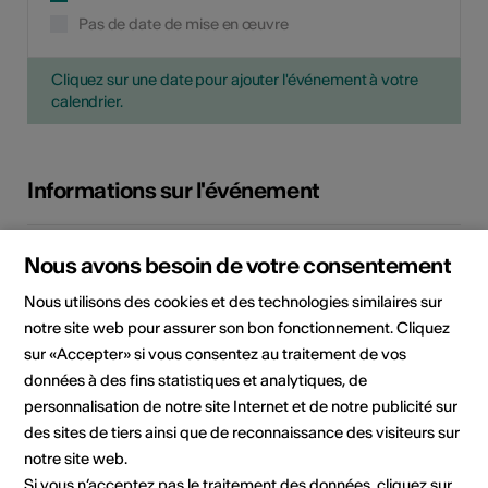
Pas de date de mise en œuvre
Cliquez sur une date pour ajouter l'événement à votre
calendrier.
Informations sur l'événement
Localisation
Les lieux varient selon les
Nous avons besoin de votre consentement
dates
1873 Val-d'Illiez
Nous utilisons des cookies et des technologies similaires sur
notre site web pour assurer son bon fonctionnement. Cliquez
sur «Accepter» si vous consentez au traitement de vos
Organisateur
Champéry Tourisme
données à des fins statistiques et analytiques, de
Rue du Village 54
1874 Champéry
personnalisation de notre site Internet et de notre publicité sur
+41 (0)24 479 05 50
des sites de tiers ainsi que de reconnaissance des visiteurs sur
info@champery.ch
notre site web.
Si vous n’acceptez pas le traitement des données, cliquez sur