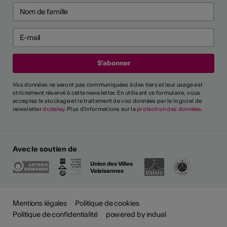
Vos données ne seront pas communiquées à des tiers et leur usage est
strictement réservé à cette newsletter. En utilisant ce formulaire, vous
acceptez le stockage et le traitement de vos données par le logiciel de
newsletter
dodeley
. Plus d'informations sur la
protection des données
.
Avec le soutien de
Union des Villes
Valaisannes
Plus
Mentions légales
Politique de cookies
Politique de confidentialité
powered by indual