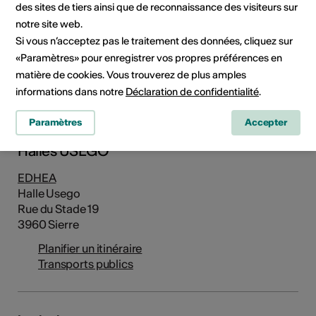
des sites de tiers ainsi que de reconnaissance des visiteurs sur
notre site web.
Si vous n’acceptez pas le traitement des données, cliquez sur
«Paramètres» pour enregistrer vos propres préférences en
Rue du Stade 19, 3960 Sierre
matière de cookies. Vous trouverez de plus amples
Planifier un itinéraire
Transports publics
informations dans notre
Déclaration de confidentialité
.
Paramètres
Accepter
Adresse
Halles USEGO
EDHEA
Halle Usego
Rue du Stade 19
3960 Sierre
Planifier un itinéraire
Transports publics