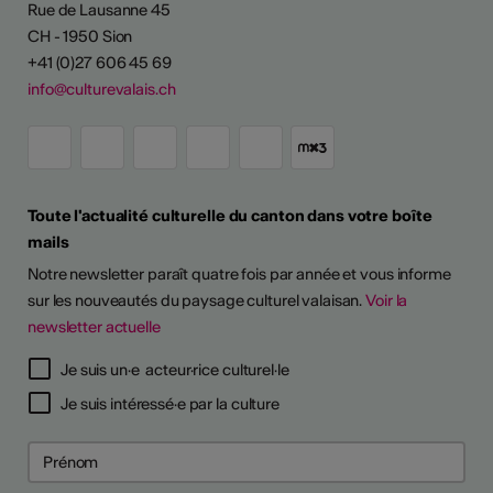
Rue de Lausanne 45
CH - 1950 Sion
+41 (0)27 606 45 69
info@culturevalais.ch
Toute l'actualité culturelle du canton dans votre boîte
mails
Notre newsletter paraît quatre fois par année et vous informe
sur les nouveautés du paysage culturel valaisan.
Voir la
newsletter actuelle
TS D'ARTISTES
Je suis un·e acteur·rice culturel·le
Je suis intéressé·e par la culture