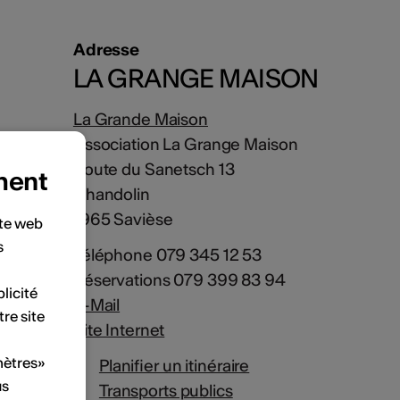
Adresse
LA GRANGE MAISON
La Grande Maison
Association La Grange Maison
Route du Sanetsch 13
ment
Chandolin
1965 Savièse
ite web
s
Téléphone 079 345 12 53
Réservations 079 399 83 94
licité
E-Mail
tre site
Site Internet
mètres»
Planifier un itinéraire
us
Transports publics