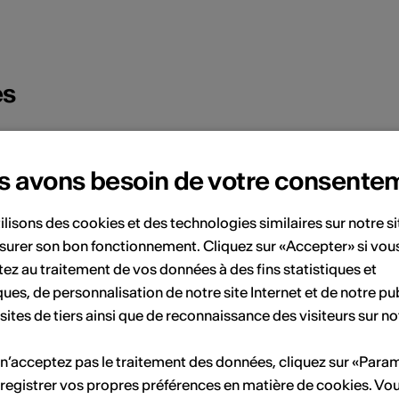
es
Jauge (nombre de places)
60
s avons besoin de votre consente
Profondeur de la scène
2.0 m
Largeur au cadre
3.0 m
ilisons des cookies et des technologies similaires sur notre s
surer son bon fonctionnement. Cliquez sur «Accepter» si vou
Hauteur au cadre
3.0 m
ez au traitement de vos données à des fins statistiques et
Largeur au plateau
3.0 m
ques, de personnalisation de notre site Internet et de notre pub
auteur au grill
3.0 m
 sites de tiers ainsi que de reconnaissance des visiteurs sur no
 n’acceptez pas le traitement des données, cliquez sur «Para
registrer vos propres préférences en matière de cookies. Vo