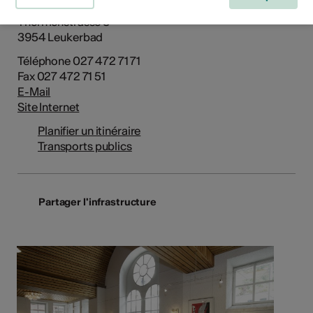
Abteilung Tourismus
Thermenstrasse 8
3954 Leukerbad
Téléphone 027 472 71 71
Fax 027 472 71 51
E-Mail
Site Internet
Planifier un itinéraire
Transports publics
Partager l'infrastructure