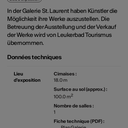
tiques
In der Galerie St. Laurent haben Künstler die
s
Möglichkeit ihre Werke auszustellen. Die
Betreuung der Ausstellung und der Verkauf
der Werke wird von Leukerbad Tourismus
übernommen.
Données techniques
Lieu
Cimaises :
d'exposition
18.0 m
Surface au sol (approx.) :
2
100.0 m
Nombre de salles :
1
Fiche technique (PDF) :
Plan Galerie