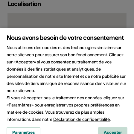
Localisation
Nous avons besoin de votre consentement
Nous utilisons des cookies et des technologies similaires sur
notre site web pour assurer son bon fonctionnement. Cliquez
sur «Accepter» si vous consentez au traitement de vos
données à des fins statistiques et analytiques, de
personnalisation de notre site Internet et de notre publicité sur
Thermenstrasse 8, 3954 Leukerbad
des sites de tiers ainsi que de reconnaissance des visiteurs sur
notre site web.
Planifier un itinéraire
Transports publics
Si vous n’acceptez pas le traitement des données, cliquez sur
«Paramètres» pour enregistrer vos propres préférences en
Adresse
matière de cookies. Vous trouverez de plus amples
Galerie St. Laurent
informations dans notre
Déclaration de confidentialité
.
My Leukerbad AG
Paramètres
Accepter