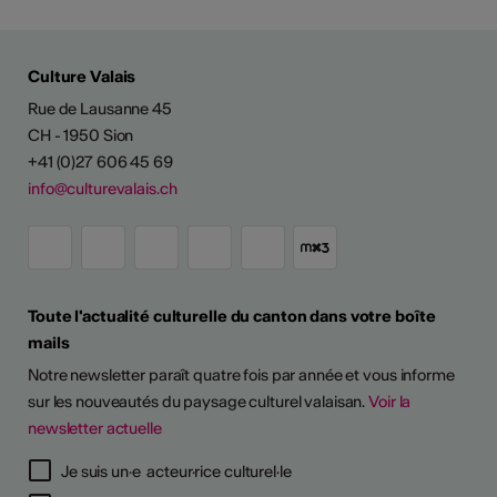
Culture Valais
Rue de Lausanne 45
CH - 1950 Sion
+41 (0)27 606 45 69
info@culturevalais.ch
Toute l'actualité culturelle du canton dans votre boîte
mails
Notre newsletter paraît quatre fois par année et vous informe
sur les nouveautés du paysage culturel valaisan.
Voir la
newsletter actuelle
TS D'ARTISTES
Je suis un·e acteur·rice culturel·le