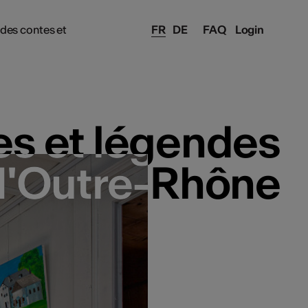
des contes et
FR
DE
FAQ
Login
es et légendes
es et légendes
d'Outre-Rhône
d'Outre-Rhône