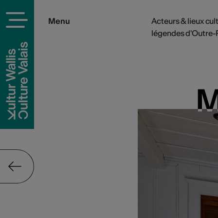
Menu
Acteurs & lieux cul
légendes d'Outre
M
M
rels