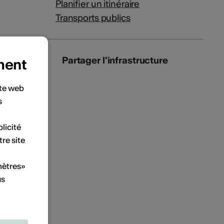
Planifier un itinéraire
Transports publics
Partager l'infrastructure
ment
ite web
s
licité
tre site
mètres»
us