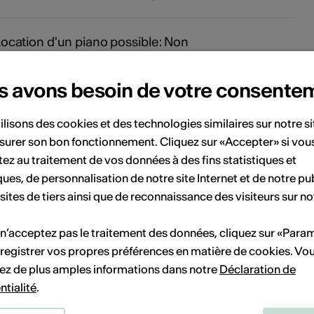
ocation d'un piano possible: Non
s avons besoin de votre consente
uverte sur rendez-vous avec M. Peps au 079 754
1 39 pour une visite guidée ou commentée, pour
ilisons des cookies et des technologies similaires sur notre s
n événement spécial comme un anniversaire, une
surer son bon fonctionnement. Cliquez sur «Accepter» si vou
éunion d’entreprise,.... ou selon les dates du
ez au traitement de vos données à des fins statistiques et
rogramme mentionnées sur notre site
ques, de personnalisation de notre site Internet et de notre pub
http://www.conteslegendes.ch
 sites de tiers ainsi que de reconnaissance des visiteurs sur no
 n’acceptez pas le traitement des données, cliquez sur «Para
arking visiteur à disposition: Non
registrer vos propres préférences en matière de cookies. Vo
ez de plus amples informations dans notre
Déclaration de
olution de stationnement à proximité: Oui
ntialité
.