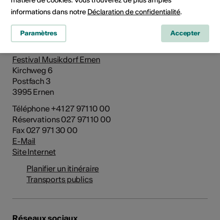
informations dans notre
Déclaration de confidentialité
.
Adresse
Paramètres
Accepter
Tellenhaus
Festival Musikdorf Ernen
Kirchweg 6
Postfach 3
3995 Ernen
Téléphone +41 27 971 10 00
Réservations 027 971 10 00
Fax 027 971 30 00
E-Mail
Site Internet
Planifier un itinéraire
Transports publics
Réseaux sociaux