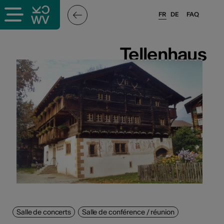
FR
DE
FAQ
ieux culturels
Tellenhaus
Tellenhaus
stes pros
sateurs
r
e·s
s
Salle de concerts
Salle de conférence / réunion
hnique