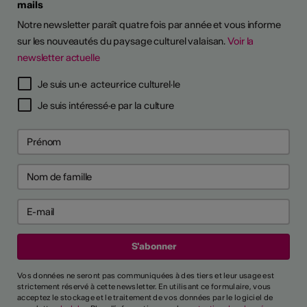
mails
Notre newsletter paraît quatre fois par année et vous informe
sur les nouveautés du paysage culturel valaisan.
Voir la
newsletter actuelle
TS D'ARTISTES
Je suis un·e acteur·rice culturel·le
Je suis intéressé·e par la culture
Vos données ne seront pas communiquées à des tiers et leur usage est
strictement réservé à cette newsletter. En utilisant ce formulaire, vous
acceptez le stockage et le traitement de vos données par le logiciel de