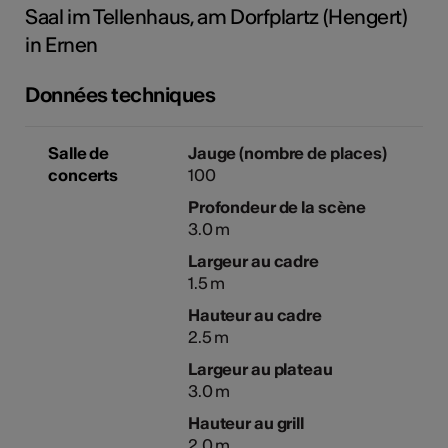
Saal im Tellenhaus, am Dorfplartz (Hengert)
tiques
in Ernen
s
Données techniques
Salle de
Jauge (nombre de places)
concerts
100
Profondeur de la scène
3.0 m
Largeur au cadre
1.5 m
Hauteur au cadre
2.5 m
Largeur au plateau
3.0 m
Hauteur au grill
2.0 m