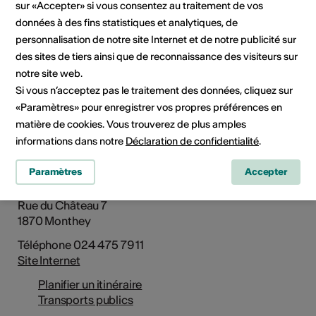
sur «Accepter» si vous consentez au traitement de vos
données à des fins statistiques et analytiques, de
personnalisation de notre site Internet et de notre publicité sur
des sites de tiers ainsi que de reconnaissance des visiteurs sur
Rue du Château 7, 1870 Monthey
notre site web.
Planifier un itinéraire
Transports publics
Si vous n’acceptez pas le traitement des données, cliquez sur
«Paramètres» pour enregistrer vos propres préférences en
matière de cookies. Vous trouverez de plus amples
Adresse
informations dans notre
Déclaration de confidentialité
.
Château de Monthey
Paramètres
Accepter
Théâtre du Crochetan
Lieu de concert et d'exposition
Rue du Château 7
1870 Monthey
Téléphone 024 475 79 11
Site Internet
Planifier un itinéraire
Transports publics