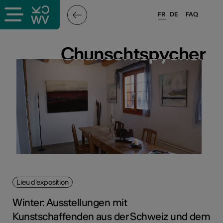
FR
DE
FAQ
ieux culturels
Chunschtspycher
Chunschtspycher
stes pros
sateurs
r
e·s
Lieu d'exposition
s
Winter: Ausstellungen mit
Kunstschaffenden aus der Schweiz und dem
hnique