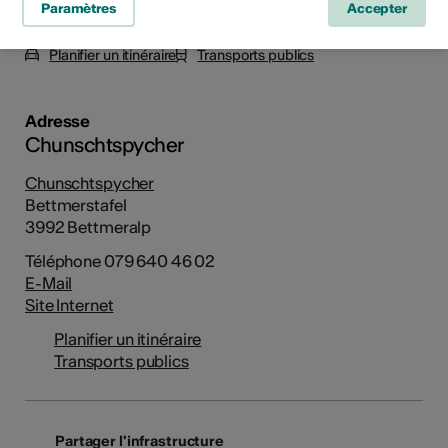
Paramètres
Accepter
Bettmerstafel, 3992 Bettmeralp
Planifier un itinéraire
Transports publics
Adresse
Chunschtspycher
Chunschtspycher
Bettmerstafel
3992 Bettmeralp
Téléphone 079 640 46 02
E-Mail
Site Internet
Planifier un itinéraire
Transports publics
Partager l'infrastructure