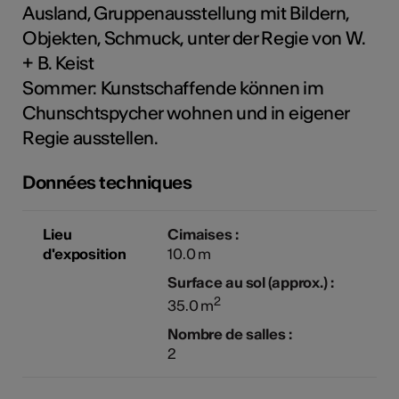
Ausland, Gruppenausstellung mit Bildern,
tiques
Objekten, Schmuck, unter der Regie von W.
s
+ B. Keist
Sommer: Kunstschaffende können im
Chunschtspycher wohnen und in eigener
Regie ausstellen.
Données techniques
Lieu
Cimaises :
d'exposition
10.0 m
Surface au sol (approx.) :
2
35.0 m
Nombre de salles :
2