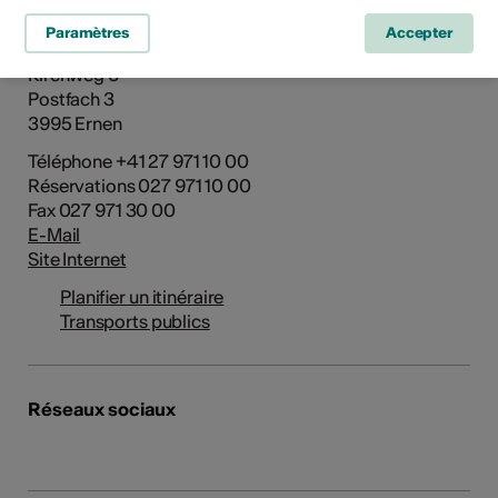
Mehrzweckhalle Ernen
Paramètres
Accepter
Festival Musikdorf Ernen
Kirchweg 6
Postfach 3
3995 Ernen
Téléphone +41 27 971 10 00
Réservations 027 971 10 00
Fax 027 971 30 00
E-Mail
Site Internet
Planifier un itinéraire
Transports publics
Réseaux sociaux