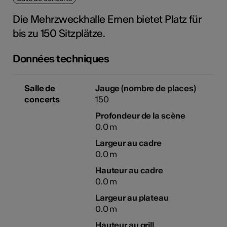
tiques
Die Mehrzweckhalle Ernen bietet Platz für
s
bis zu 150 Sitzplätze.
Données techniques
Salle de
Jauge (nombre de places)
concerts
150
Profondeur de la scène
0.0 m
Largeur au cadre
0.0 m
Hauteur au cadre
0.0 m
Largeur au plateau
0.0 m
Hauteur au grill