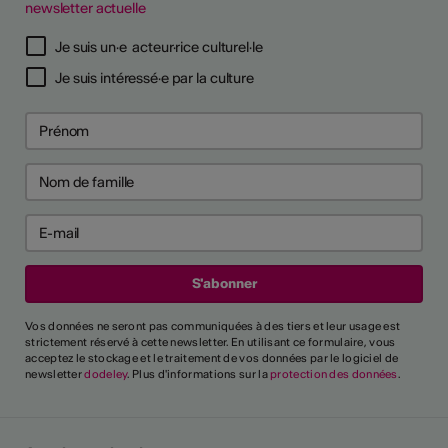
newsletter actuelle
TS D'ARTISTES
Je suis un·e acteur·rice culturel·le
Je suis intéressé·e par la culture
Vos données ne seront pas communiquées à des tiers et leur usage est
strictement réservé à cette newsletter. En utilisant ce formulaire, vous
acceptez le stockage et le traitement de vos données par le logiciel de
newsletter
dodeley
. Plus d'informations sur la
protection des données
.