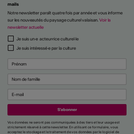
mails
Notre newsletter paraît quatre fois par année et vous informe
sur les nouveautés du paysage culturel valaisan.
Voir la
newsletter actuelle
TS D'ARTISTES
Je suis un·e acteur·rice culturel·le
Je suis intéressé·e par la culture
Vos données ne seront pas communiquées à des tiers et leur usage est
strictement réservé à cette newsletter. En utilisant ce formulaire, vous
acceptez le stockage et le traitement de vos données par le logiciel de