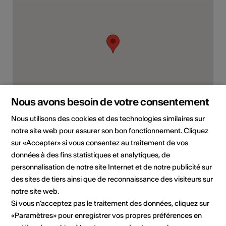
Nous avons besoin de votre consentement
Rue d'Oche 3, 1920 Martigny
Nous utilisons des cookies et des technologies similaires sur
notre site web pour assurer son bon fonctionnement. Cliquez
Planifier un itinéraire
Transports publics
sur «Accepter» si vous consentez au traitement de vos
données à des fins statistiques et analytiques, de
Adresse
personnalisation de notre site Internet et de notre publicité sur
Salle paroissiale "Rive droite"
des sites de tiers ainsi que de reconnaissance des visiteurs sur
notre site web.
Paroisse protestante du Coude du Rhône
Si vous n’acceptez pas le traitement des données, cliquez sur
Rue d'Oche 3
«Paramètres» pour enregistrer vos propres préférences en
1920 Martigny