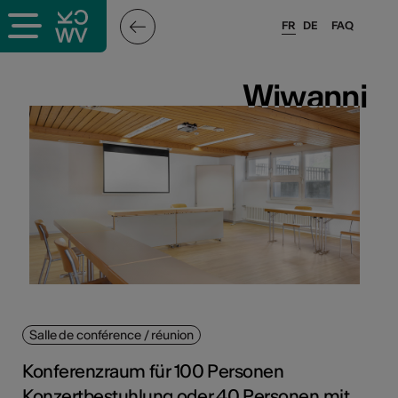
FR
DE
FAQ
ieux culturels
Wiwanni
Wiwanni
stes pros
sateurs
r
e·s
Salle de conférence / réunion
s
Konferenzraum für 100 Personen
hnique
Konzertbestuhlung oder 40 Personen mit