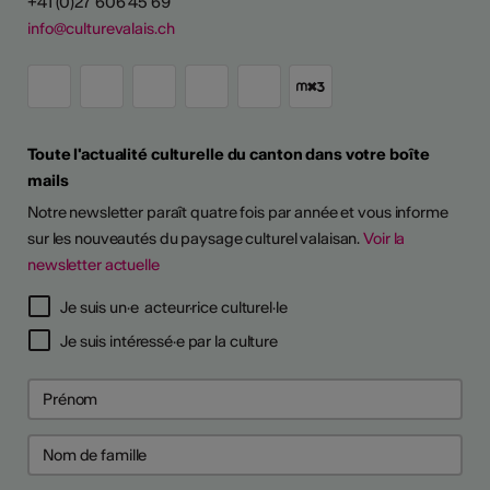
+41 (0)27 606 45 69
info@culturevalais.ch
Toute l'actualité culturelle du canton dans votre boîte
mails
Notre newsletter paraît quatre fois par année et vous informe
sur les nouveautés du paysage culturel valaisan.
Voir la
newsletter actuelle
TS D'ARTISTES
Je suis un·e acteur·rice culturel·le
Je suis intéressé·e par la culture