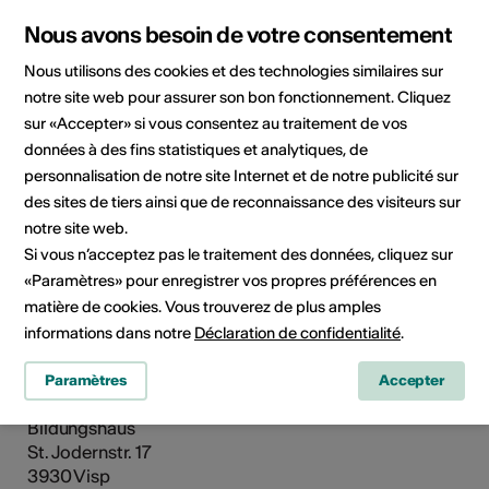
Nous avons besoin de votre consentement
Nous utilisons des cookies et des technologies similaires sur
notre site web pour assurer son bon fonctionnement. Cliquez
sur «Accepter» si vous consentez au traitement de vos
données à des fins statistiques et analytiques, de
personnalisation de notre site Internet et de notre publicité sur
des sites de tiers ainsi que de reconnaissance des visiteurs sur
notre site web.
St. Jodernstr. 17, 3930 Visp
Si vous n’acceptez pas le traitement des données, cliquez sur
Planifier un itinéraire
Transports publics
«Paramètres» pour enregistrer vos propres préférences en
matière de cookies. Vous trouverez de plus amples
informations dans notre
Déclaration de confidentialité
.
Adresse
Sitzungszimmer Gibidum
Paramètres
Accepter
Bildungshaus St. Jodern
Bildungshaus
St. Jodernstr. 17
3930 Visp