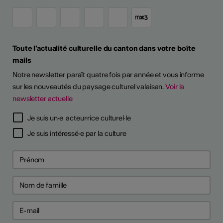
Toute l'actualité culturelle du canton dans votre boîte
mails
Notre newsletter paraît quatre fois par année et vous informe
sur les nouveautés du paysage culturel valaisan.
Voir la
newsletter actuelle
TS D'ARTISTES
Je suis un·e acteur·rice culturel·le
Je suis intéressé·e par la culture