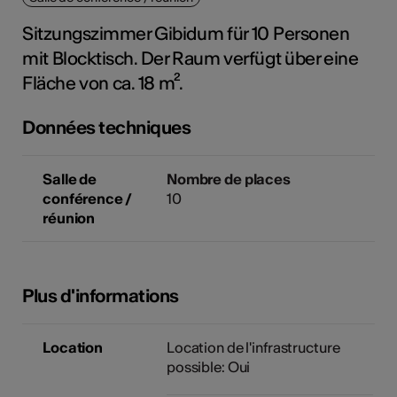
tiques
Sitzungszimmer Gibidum für 10 Personen
s
mit Blocktisch. Der Raum verfügt über eine
Fläche von ca. 18 m².
Données techniques
Salle de
Nombre de places
conférence /
10
réunion
Plus d'informations
Location
Location de l'infrastructure
possible: Oui