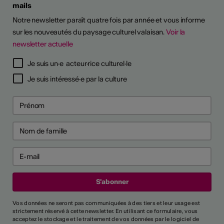
mails
Notre newsletter paraît quatre fois par année et vous informe
sur les nouveautés du paysage culturel valaisan.
Voir la
newsletter actuelle
TS D'ARTISTES
Je suis un·e acteur·rice culturel·le
Je suis intéressé·e par la culture
Vos données ne seront pas communiquées à des tiers et leur usage est
strictement réservé à cette newsletter. En utilisant ce formulaire, vous
acceptez le stockage et le traitement de vos données par le logiciel de