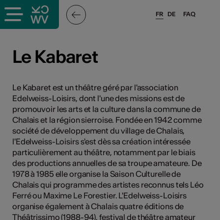
FR
DE
FAQ
ieux culturels
Le Kabaret
stes pros
Le Kabaret est un théâtre géré par l'association
Edelweiss-Loisirs, dont l'une des missions est de
nisateurs
promouvoir les arts et la culture dans la commune de
Chalais et la région sierroise. Fondée en 1942 comme
société de développement du village de Chalais,
l'Edelweiss-Loisirs s'est dès sa création intéressée
r
particulièrement au théâtre, notamment par le biais
e·s
des productions annuelles de sa troupe amateure. De
1978 à 1985 elle organise la Saison Culturelle de
Chalais qui programme des artistes reconnus tels Léo
s
Ferré ou Maxime Le Forestier. L'Edelweiss-Loisirs
organise également à Chalais quatre éditions de
hnique
Théâtrissimo (1988-94), festival de théâtre amateur