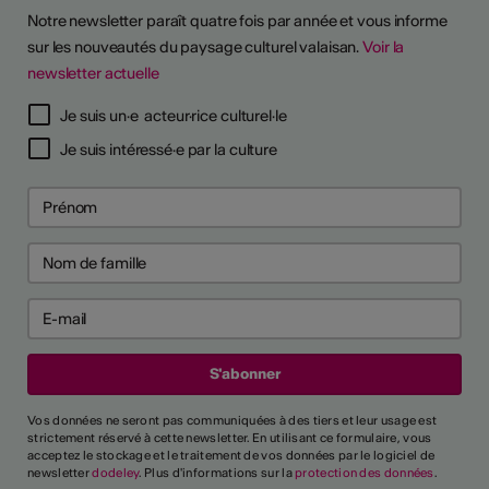
Notre newsletter paraît quatre fois par année et vous informe
sur les nouveautés du paysage culturel valaisan.
Voir la
newsletter actuelle
TS D'ARTISTES
Je suis un·e acteur·rice culturel·le
Je suis intéressé·e par la culture
Vos données ne seront pas communiquées à des tiers et leur usage est
strictement réservé à cette newsletter. En utilisant ce formulaire, vous
acceptez le stockage et le traitement de vos données par le logiciel de
newsletter
dodeley
. Plus d'informations sur la
protection des données
.