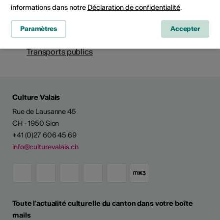
Téléphone 079 953 60 15
informations dans notre
Déclaration de confidentialité
.
E-Mail
Site Internet
Paramètres
Accepter
Planifier un itinéraire
Transports publics
Culture Valais
Rue de Lausanne 45
CH - 1950 Sion
+41 (0)27 606 45 69
info@culturevalais.ch
Toute l'actualité culturelle du canton dans votre boîte
mails