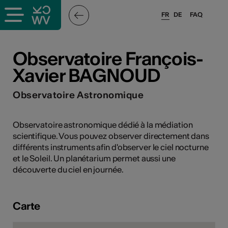
FR
DE
FAQ
ieux culturels
Observatoire François-
Xavier BAGNOUD
stes pros
Observatoire Astronomique
nisateurs
Observatoire astronomique dédié à la médiation
scientifique. Vous pouvez observer directement dans
différents instruments afin d'observer le ciel nocturne
r
et le Soleil. Un planétarium permet aussi une
e·s
découverte du ciel en journée.
s
Carte
hnique