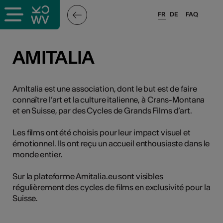
FR
DE
FAQ
ieux culturels
AMITALIA
stes pros
AmItalia est une association, dont le but est de faire
connaître l’art et la culture italienne, à Crans-Montana
nisateurs
et en Suisse, par des Cycles de Grands Films d’art.
Les films ont été choisis pour leur impact visuel et
émotionnel. Ils ont reçu un accueil enthousiaste dans le
r
monde entier.
e·s
Sur la plateforme Amitalia.eu sont visibles
régulièrement des cycles de films en exclusivité pour la
s
Suisse.
hnique