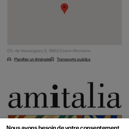
Ch. de Vouanguey 2, 3963 Crans-Montana
Planifier un itinéraire
Transports publics
Nous avons besoin de votre consentement