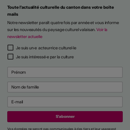
Toute l'actualité culturelle du canton dans votre boîte
mails
Notre newsletter paraît quatre fois par année et vous informe
sur les nouveautés du paysage culturel valaisan.
Voir la
newsletter actuelle
TS D'ARTISTES
Je suis un·e acteur·rice culturel·le
Je suis intéressé·e par la culture
Vos données ne seront pas communiquées à des tiers et leur usage est