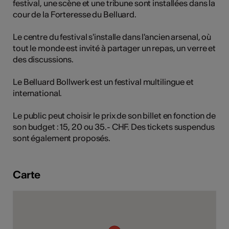
festival, une scène et une tribune sont installées dans la
tiques
cour de la Forteresse du Belluard.
s
Le centre du festival s'installe dans l'ancien arsenal, où
tout le monde est invité à partager un repas, un verre et
des discussions.
Le Belluard Bollwerk est un festival multilingue et
international.
Le public peut choisir le prix de son billet en fonction de
son budget : 15, 20 ou 35.- CHF. Des tickets suspendus
sont également proposés.
Carte