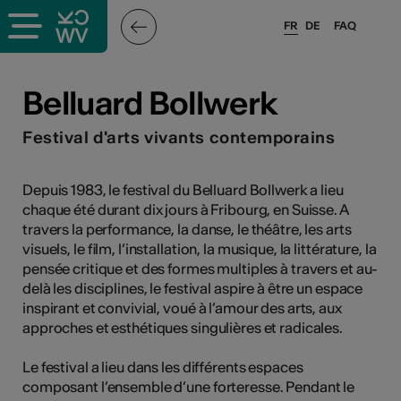
FR
DE
FAQ
ieux culturels
Belluard Bollwerk
stes pros
Festival d'arts vivants contemporains
nisateurs
Depuis 1983, le festival du Belluard Bollwerk a lieu
chaque été durant dix jours à Fribourg, en Suisse. A
travers la performance, la danse, le théâtre, les arts
visuels, le film, l’installation, la musique, la littérature, la
r
pensée critique et des formes multiples à travers et au-
delà les disciplines, le festival aspire à être un espace
e·s
inspirant et convivial, voué à l’amour des arts, aux
approches et esthétiques singulières et radicales.
s
Le festival a lieu dans les différents espaces
composant l’ensemble d’une forteresse. Pendant le
hnique