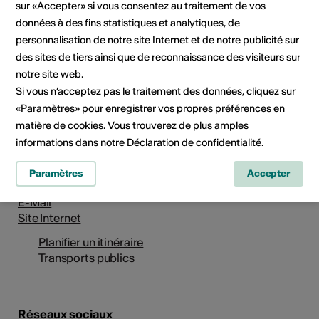
sur «Accepter» si vous consentez au traitement de vos
données à des fins statistiques et analytiques, de
personnalisation de notre site Internet et de notre publicité sur
des sites de tiers ainsi que de reconnaissance des visiteurs sur
notre site web.
Si vous n’acceptez pas le traitement des données, cliquez sur
Institution / organisation
«Paramètres» pour enregistrer vos propres préférences en
Belluard Bollwerk
matière de cookies. Vous trouverez de plus amples
Festival d'arts vivants contemporains
informations dans notre
Déclaration de confidentialité
.
Esplanade de l'Ancienne-Gare 3
1700 Fribourg
Paramètres
Accepter
Téléphone +41 26 321 24 20
E-Mail
Site Internet
Planifier un itinéraire
Transports publics
Réseaux sociaux