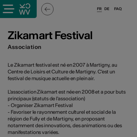
FR
DE
FAQ
ieux culturels
Zikamart Festival
stes pros
Association
nisateurs
Le Zikamart festival est né en 2007 à Martigny, au
Centre de Loisirs et Culture de Martigny. C'est un
festival de musique actuelle en plein air.
r
L'association Zikamart est née en 2008 et a pour buts
principaux (statuts de l'association)
e·s
- Organiser Zikamart Festival
- Favoriser le rayonnement culturel et social de la
s
région de Fully et de Martigny, en proposant
notamment des innovations, des animations ou des
manifestations variées.
hnique