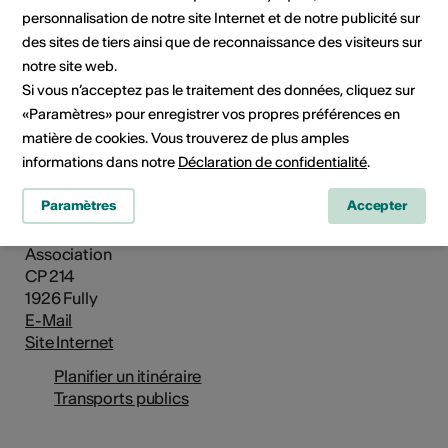
personnalisation de notre site Internet et de notre publicité sur
des sites de tiers ainsi que de reconnaissance des visiteurs sur
notre site web.
Si vous n’acceptez pas le traitement des données, cliquez sur
«Paramètres» pour enregistrer vos propres préférences en
matière de cookies. Vous trouverez de plus amples
informations dans notre
Déclaration de confidentialité
.
Institution / organisation
Paramètres
Accepter
Zikamart Festival
Association
CP 214
1926 Fully
E-Mail
Site Internet
Planifier un itinéraire
Transports publics