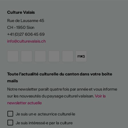
Culture Valais
Rue de Lausanne 45
CH - 1950 Sion
+41 (0)27 606 45 69
info@culturevalais.ch
Toute l'actualité culturelle du canton dans votre boîte
mails
Notre newsletter paraît quatre fois par année et vous informe
sur les nouveautés du paysage culturel valaisan.
Voir la
newsletter actuelle
TS D'ARTISTES
Je suis un·e acteur·rice culturel·le
Je suis intéressé·e par la culture