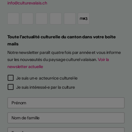
info@culturevalais.ch
Toute l'actualité culturelle du canton dans votre boîte
mails
Notre newsletter paraît quatre fois par année et vous informe
sur les nouveautés du paysage culturel valaisan.
Voir la
newsletter actuelle
TS D'ARTISTES
Je suis un·e acteur·rice culturel·le
Je suis intéressé·e par la culture