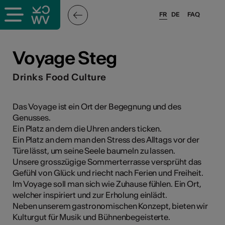
FR
DE
FAQ
ieux culturels
Voyage Steg
stes pros
Drinks Food Culture
nisateurs
Das Voyage ist ein Ort der Begegnung und des
Genusses.
Ein Platz an dem die Uhren anders ticken.
Ein Platz an dem man den Stress des Alltags vor der
r
Türe lässt, um seine Seele baumeln zu lassen.
Unsere grosszügige Sommerterrasse versprüht das
e·s
Gefühl von Glück und riecht nach Ferien und Freiheit.
Im Voyage soll man sich wie Zuhause fühlen. Ein Ort,
s
welcher inspiriert und zur Erholung einlädt.
Neben unserem gastronomischen Konzept, bieten wir
Kulturgut für Musik und Bühnenbegeisterte.
hnique