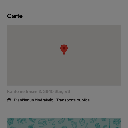
tiques
s
Carte
Kantonsstrasse 2, 3940 Steg VS
Planifier un itinéraire
Transports publics