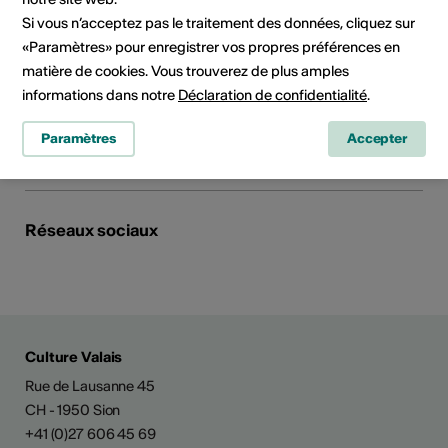
Drinks Food Culture
Si vous n’acceptez pas le traitement des données, cliquez sur
Kantonsstrasse 2
«Paramètres» pour enregistrer vos propres préférences en
3940 Steg VS
matière de cookies. Vous trouverez de plus amples
Téléphone +41 27 933 65 64
Site Internet
informations dans notre
Déclaration de confidentialité
.
Planifier un itinéraire
Paramètres
Accepter
Transports publics
Réseaux sociaux
Culture Valais
Rue de Lausanne 45
CH - 1950 Sion
+41 (0)27 606 45 69