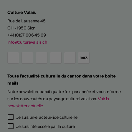
Culture Valais
Rue de Lausanne 45
CH - 1950 Sion
+41 (0)27 606 45 69
info@culturevalais.ch
Toute l'actualité culturelle du canton dans votre boîte
mails
Notre newsletter paraît quatre fois par année et vous informe
sur les nouveautés du paysage culturel valaisan.
Voir la
newsletter actuelle
TS D'ARTISTES
Je suis un·e acteur·rice culturel·le
Je suis intéressé·e par la culture