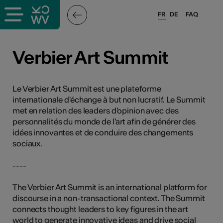
FR
DE
FAQ
ieux culturels
Verbier Art Summit
stes pros
Le Verbier Art Summit est une plateforme
internationale d'échange à but non lucratif. Le Summit
nisateurs
met en relation des leaders d'opinion avec des
personnalités du monde de l'art afin de générer des
idées innovantes et de conduire des changements
sociaux.
r
e·s
----
The Verbier Art Summit is an international platform for
s
discourse in a non-transactional context. The Summit
connects thought leaders to key figures in the art
hnique
world to generate innovative ideas and drive social