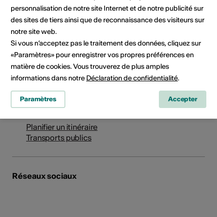
personnalisation de notre site Internet et de notre publicité sur
des sites de tiers ainsi que de reconnaissance des visiteurs sur
Institution / organisation
notre site web.
Verbier Art Summit
Si vous n’acceptez pas le traitement des données, cliquez sur
«Paramètres» pour enregistrer vos propres préférences en
Case Postale 435
matière de cookies. Vous trouverez de plus amples
1936 Verbier
informations dans notre
Déclaration de confidentialité
.
Téléphone +41 79 305 32 70
Réservations +41 79 305 32 70
Paramètres
Accepter
E-Mail
Site Internet
Planifier un itinéraire
Transports publics
Réseaux sociaux